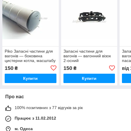
Piko Запасні частини для
Запасні частини для
Запа
вагонів — боковина
вагонів — вагонний візок
вагон
цистерни котла, масштабу
2-осний
паса
Н0,1:87
округлений рамою —
масш
150
150
₴
₴
від
(комплект 1 шт.)
Купити
Купити
Про нас
100% позитивних з 77 відгуків за рік
Працює з 11.02.2012
м. Одеса