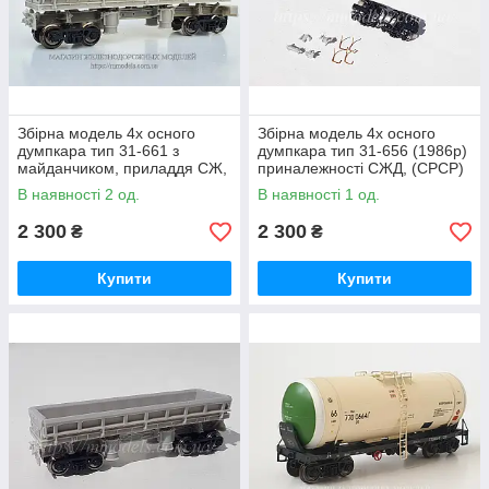
Збірна модель 4х осного
Збірна модель 4х осного
думпкара тип 31-661 з
думпкара тип 31-656 (1986р)
майданчиком, приладдя СЖ,
приналежності СЖД, (СРСР)
(CCCР) масштабу 1:87, H0
масштабу 1:87, H0
В наявності 2 од.
В наявності 1 од.
2 300
2 300
₴
₴
Купити
Купити