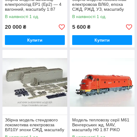
електропоїзд ЕР1 (Ер2) — 4
електровоза ВЛ60, епоха
вагонний, масштабу 1:87
СЖД, РЖД, УЗ, масштабу
H0,1:87
В наявності 1 од.
В наявності 1 од.
20 000
5 600
₴
₴
Купити
Купити
Збiрна модель стендового
Модель тепловозу серії М61
локомотива електровоза
Венгерських жд, MAV,
ВЛ10У эпохи СЖД, масштабу
масштабу H0 1:87 PIKO
H0,1:87
52480