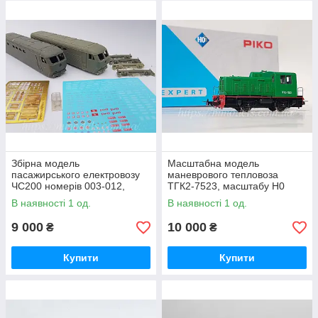
Збірна модель
Масштабна модель
пасажирського електровозу
маневрового тепловоза
ЧС200 номерів 003-012,
ТГК2-7523, масштабу Н0
масштабу 1/87,16.5мм
1:87, PIKO 52747
В наявності 1 од.
В наявності 1 од.
9 000
10 000
₴
₴
Купити
Купити