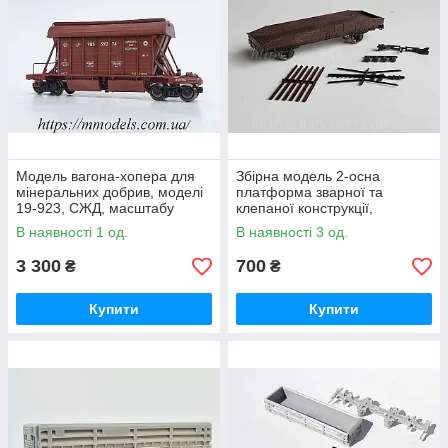
Модель вагона-хопера для
Збірна модель 2-осна
мінеральних добрив, моделі
платформа зварної та
19-923, СЖД, масштабу
клепаної конструкції,
H0,1/87
вантажність 20 т, епоха СЖ,
В наявності 1 од.
В наявності 3 од.
H0,1/8
3 300
700
₴
₴
Купити
Купити