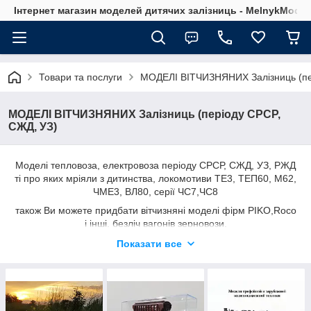
Інтернет магазин моделей дитячих залізниць - MelnykModel
Товари та послуги
МОДЕЛІ ВІТЧИЗНЯНИХ Залізниць (пе
МОДЕЛІ ВІТЧИЗНЯНИХ Залізниць (періоду СРСР,
СЖД, УЗ)
Моделі тепловоза, електровоза періоду СРСР, СЖД, УЗ, РЖД
ті про яких мріяли з дитинства, локомотиви ТЕ3, ТЕП60, М62,
ЧМЕ3, ВЛ80, серії ЧС7,ЧС8
також Ви можете придбати вітчизняні моделі фірм PIKO,Roco
і інші, безліч вагонів зерновози,
піввагонів, цистерни Ви можете вибрати і купити а також
Показати все
замовити новинки у нашому магазині !