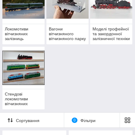
Локомотиви
Вагони
Моделі трофейної
вітчизняних
вітчизняного
та закордонної
залізниць
вітчизняного парку
залізничної техніки
на вітчизняних
залізницях
Стендові
локомотиви
вітчизняних
залізниць
Сортування
0
Фільтри