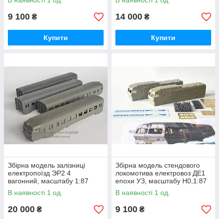
В наявності 1 од.
В наявності 1 од.
9 100
14 000
₴
₴
Купити
Купити
Збірна модель залізниці
Збірна модель стендового
електропоїзд ЭР2 4
локомотива електровоз ДЕ1
вагонний, масштабу 1:87
епохи УЗ, масштабу H0,1:87
В наявності 1 од.
В наявності 1 од.
20 000
9 100
₴
₴