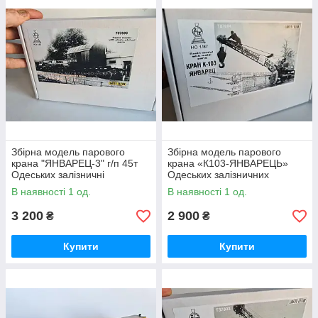
Збірна модель парового
Збірна модель парового
крана "ЯНВАРЕЦ-3" г/п 45т
крана «К103-ЯНВАРЕЦЬ»
Одеських залізничні
Одеських залізничних
майстерень, масштабу 1/87,
майстерень, масштабу 1/87,
В наявності 1 од.
В наявності 1 од.
H0
H0
3 200
2 900
₴
₴
Купити
Купити