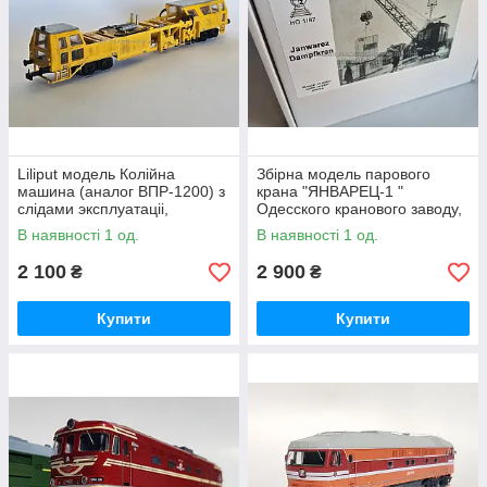
Liliput модель Колiйна
Збірна модель парового
машина (аналог ВПР-1200) з
крана "ЯНВАРЕЦ-1 "
слiдами эксплуатацii,
Одесского кранового заводу,
масштаб Н0 (1/87) стан б/в
масштаб 1/87, H0
В наявності 1 од.
В наявності 1 од.
2 100
2 900
₴
₴
Купити
Купити