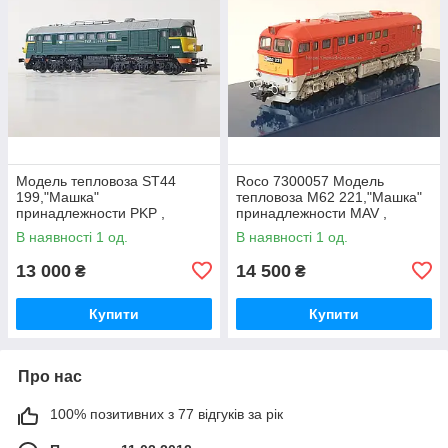
Модель тепловоза ST44
Roco 7300057 Модель
199,"Машка"
тепловоза M62 221,"Машка"
принадлежности PKP ,
принадлежности MAV ,
масштаб H0 1:87
масштаб H0 1:87
В наявності 1 од.
В наявності 1 од.
13 000
14 500
₴
₴
Купити
Купити
Про нас
100% позитивних з 77 відгуків за рік