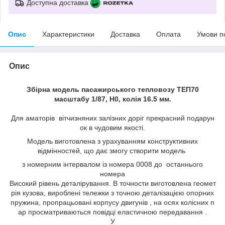
Доступна доставка
Опис
Характеристики
Доставка
Оплата
Умови п
Опис
Збірна модель пасажирського тепловозу ТЕП70
масштабу 1/87, H0, колія 16.5 мм.
Для аматорів вітчизняних залізних доріг прекрасний подарун
ок в чудовим якості.
Модель виготовлена з урахуванням конструктивних
відмінностей, що дає змогу створити модель
з номерним інтервалом із номера 0008 до останнього
номера
Високий рівень деталірування. В точности виготовлена геомет
рія кузова, вироблені тележки з точною деталізацією опорних
пружина, пропрацьовані корпусу двигунів , на осях колісних п
ар просматриваються повідці еластичною передавання .
У