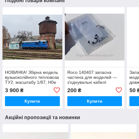
Подібні товари компанії
НОВИНКА! Збірна модель
Roco 140407 запасна
Запа
вузькоколійного тепловоза
частина для моделей —
моде
ТУ2, масштабу 1/87, H0e
з'єднувальні кабелі
довж
тепловозу Roco 2M62
сері
3 900
200
50
₴
₴
масштабу 1/87,H0
масш
Купити
Купити
Акційні пропозиції та новинки