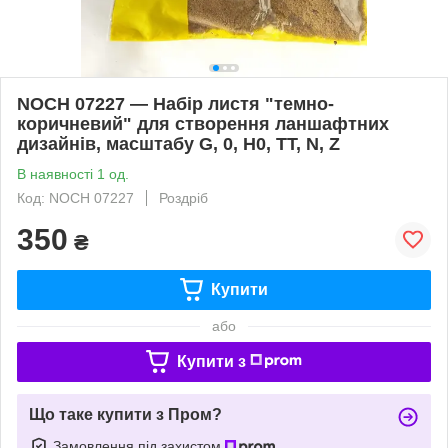
NOCH 07227 — Набір листя "темно-
коричневий" для створення ланшафтних
дизайнів, масштабу G, 0, H0, TT, N, Z
В наявності 1 од.
Код: NOCH 07227
Роздріб
350
₴
Купити
або
Купити з
Що таке купити з Пром?
Замовлення під захистом