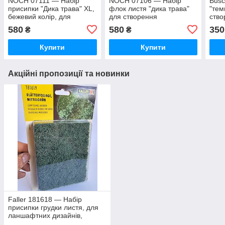
NOCH 07111 — Набір
NOCH 07106 — Набір
Busc
присипки "Дика трава" XL,
флок листя "дика трава"
"тем
бежевий колір, для
для створення
ств
ланшафтних дизайнів,
ланшафтних дизайнів,
диза
580
580
350
₴
₴
масштабу 0, H0, TT, N, Z
масштабу G, 0, H0, TT, N,
H0, 
Z
Купити
Купити
Акційні пропозиції та новинки
Faller 181618 — Набір
присипки грудки листя, для
ланшафтних дизайнів,
масштабу H0, TT, N