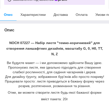
Опис
Характеристики
Доставка
Оплата
Умови п
Опис
NOCH 07227 — Набір листя "темно-коричневий" для
створення ланшафтних дизайнів, масштабу G, 0, H0, TT,
N, Z
Ви будуєте макет — і ми допоможемо здійснити Вашу ідею.
Пропонуємо листя, яке ідеально підходить для створення
слабкої рослинності, для садіння чагарників і дерев.
Для дизайну ґрунту, зображення бур'янів або просто покриву!
Працювати просто: листя приводиться в бажану форму через
розрив, розтягнення, розминання та різання.
Отже, ви можете створити листя будь-якої бажаної форми
вміст пакета: 20г