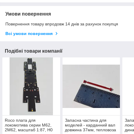
Умови повернення
Повернення товару впродовж 14 днів за рахунок покупця
Всі умови повернення
Подібні товари компанії
Roco плата для
Запасна частина для
Запа
локомотива серии M62,
моделей - карданний вал
локо
2М62, масштаб 1:87, H0
довжина 37мм, тепловоза
дина