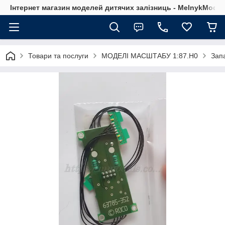
Інтернет магазин моделей дитячих залізниць - MelnykModel
Товари та послуги
МОДЕЛІ МАСШТАБУ 1:87.H0
Зап