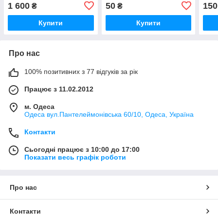
серії 132,232 Roco,
Roco
1 600
50
150
₴
₴
масштабу 1/87, H0
1/87
Купити
Купити
Про нас
100% позитивних з 77 відгуків за рік
Працює з 11.02.2012
м. Одеса
Одеса вул.Пантелеймонівська 60/10, Одеса, Україна
Контакти
Сьогодні працює з 10:00 до 17:00
Показати весь графік роботи
Про нас
Контакти