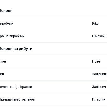
Основні
иробник
Piko
раїна виробник
Німеччин
Основні атрибути
Стан
Нове
ип
Залізниц
омплектація іграшки
Залізнич
атеріал виготовлення
Пластик