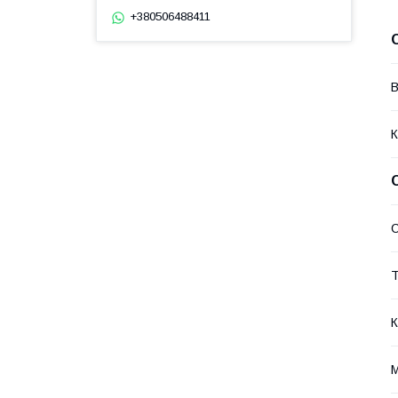
+380506488411
В
К
Т
К
М