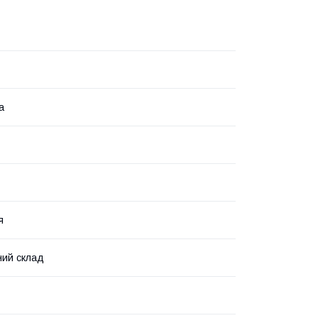
а
я
ний склад