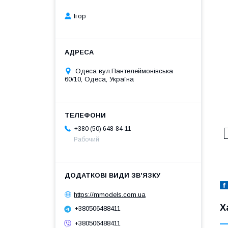
Ігор
Одеса вул.Пантелеймонівська
60/10, Одеса, Україна
+380 (50) 648-84-11
Рабочий
https://mmodels.com.ua
Х
+380506488411
+380506488411