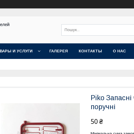
делей
ВАРЫ И УСЛУГИ
ГАЛЕРЕЯ
КОНТАКТЫ
О НАС
Piko Запасн
поручні
50 ₴
Мінімальна сума замов