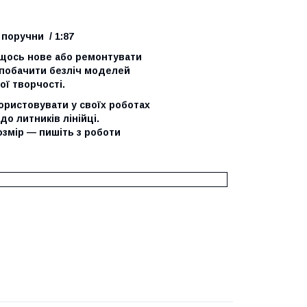
 поручни / 1:87
щось нове або ремонтувати
 побачити безліч моделей
ої творчості.
ористовувати у своїх роботах
до литників лінійці.
змір — пишіть з роботи