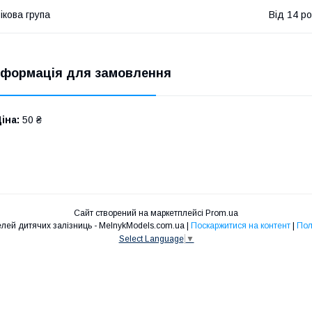
ікова група
Від 14 ро
нформація для замовлення
іна:
50 ₴
Сайт створений на маркетплейсі
Prom.ua
Інтернет магазин моделей дитячих залізниць - MelnykModels.com.ua |
Поскаржитися на контент
|
Пол
Select Language
▼