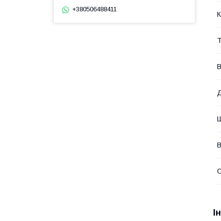
+380506488411
К
Т
В
Д
Ш
В
І