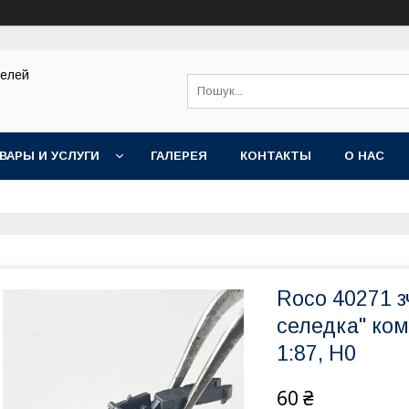
делей
ВАРЫ И УСЛУГИ
ГАЛЕРЕЯ
КОНТАКТЫ
О НАС
Roco 40271 з
селедка" ко
1:87, H0
60 ₴