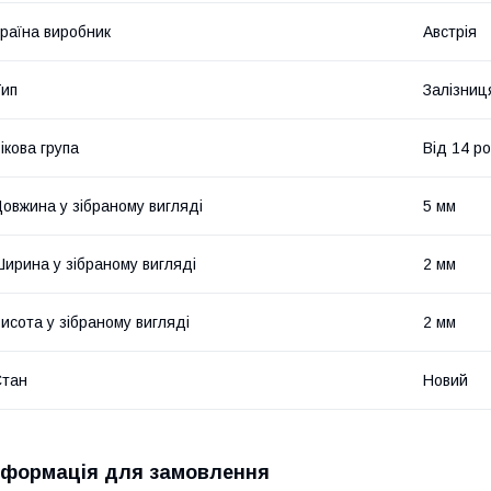
раїна виробник
Австрія
ип
Залізниц
ікова група
Від 14 ро
овжина у зібраному вигляді
5 мм
ирина у зібраному вигляді
2 мм
исота у зібраному вигляді
2 мм
Стан
Новий
нформація для замовлення