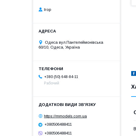
Ігор
Одеса вул.Пантелеймонівська
60/10, Одеса, Україна
+380 (50) 648-84-11
Рабочий
Х
https://mmodels.com.ua
+380506488411
В
+380506488411