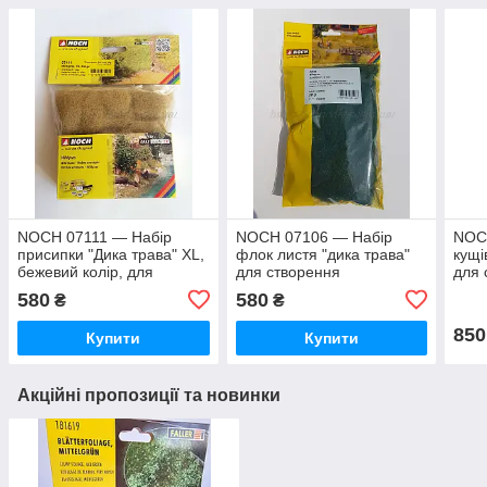
NOCH 07111 — Набір
NOCH 07106 — Набір
NOC
присипки "Дика трава" XL,
флок листя "дика трава"
кущі
бежевий колір, для
для створення
для 
ланшафтних дизайнів,
ланшафтних дизайнів,
ланш
580
580
₴
₴
масштабу 0, H0, TT, N, Z
масштабу G, 0, H0, TT, N,
масш
Z
850
Купити
Купити
Акційні пропозиції та новинки