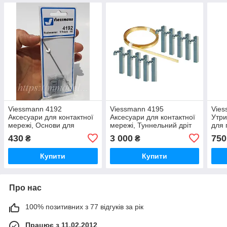
Viessmann 4192
Viessmann 4195
Vies
Аксесуари для контактної
Аксесуари для контактної
Утр
мережі, Основи для
мережі, Туннельний дріт
для 
встановлення щог 5 штук,
завдовжки 3 метри з
конс
430
3 000
750
₴
₴
масштабу 1/87, H0
опорами, масштабу 1/87,
масш
H0
Купити
Купити
Про нас
100% позитивних з 77 відгуків за рік
Працює з 11.02.2012