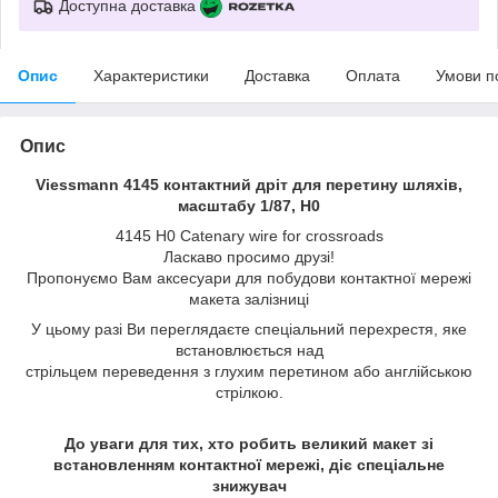
Доступна доставка
Опис
Характеристики
Доставка
Оплата
Умови п
Опис
Viessmann 4145 контактний дріт для перетину шляхів,
масштабу 1/87, H0
4145 H0 Catenary wire for crossroads
Ласкаво просимо друзі!
Пропонуємо Вам аксесуари для побудови контактної мережі
макета залізниці
У цьому разі Ви переглядаєте спеціальний перехрестя, яке
встановлюється над
стрільцем переведення з глухим перетином або англійською
стрілкою.
До уваги для тих, хто робить великий макет зі
встановленням контактної мережі, діє спеціальне
знижувач