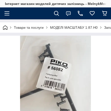
Інтернет магазин моделей дитячих залізниць - MelnykModel
Товари та послуги
МОДЕЛІ МАСШТАБУ 1:87.H0
Зап