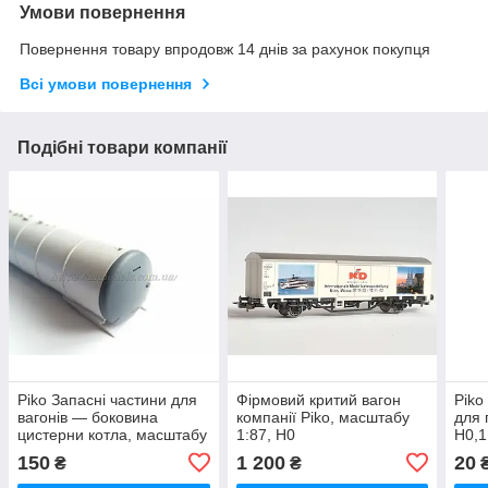
Умови повернення
Повернення товару впродовж 14 днів за рахунок покупця
Всі умови повернення
Подібні товари компанії
Piko Запасні частини для
Фірмовий критий вагон
Piko
вагонів — боковина
компанії Piko, масштабу
для 
цистерни котла, масштабу
1:87, H0
H0,1
Н0,1:87
150
1 200
20
₴
₴