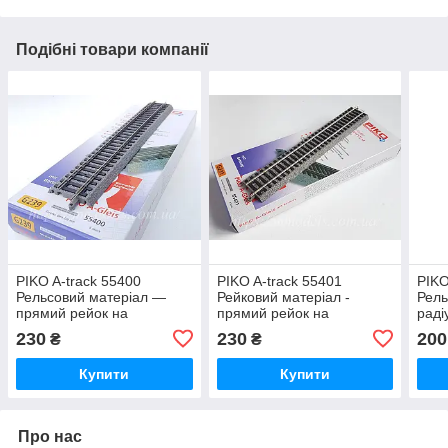
Подібні товари компанії
PIKO A-track 55400
PIKO A-track 55401
PIKO
Рельсовий матеріал —
Рейковий матеріал -
Рель
прямий рейок на
прямий рейок на
раді
баластній призмі G239,
баластної призми G231,
бала
230
230
200
₴
₴
завдовжки 239 мм,
довжиною 231мм,
(рад
масштабу 1:87
масштабу 1:87
1:87
Купити
Купити
Про нас