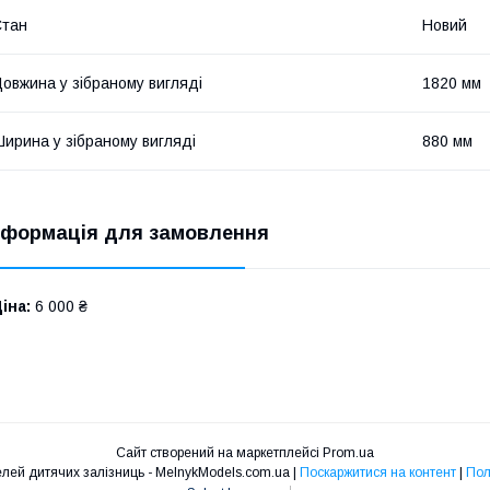
Стан
Новий
овжина у зібраному вигляді
1820 мм
ирина у зібраному вигляді
880 мм
нформація для замовлення
іна:
6 000 ₴
Сайт створений на маркетплейсі
Prom.ua
Інтернет магазин моделей дитячих залізниць - MelnykModels.com.ua |
Поскаржитися на контент
|
Пол