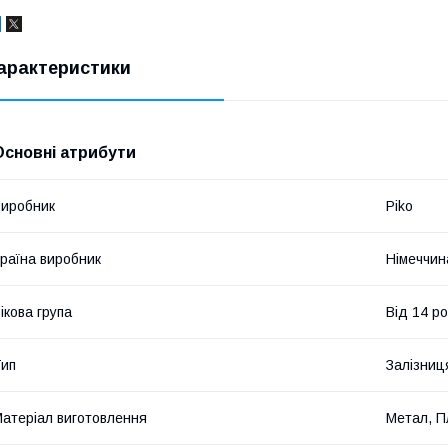
арактеристики
Основні атрибути
иробник
Piko
раїна виробник
Німеччин
ікова група
Від 14 ро
ип
Залізниц
атеріал виготовлення
Метал, П