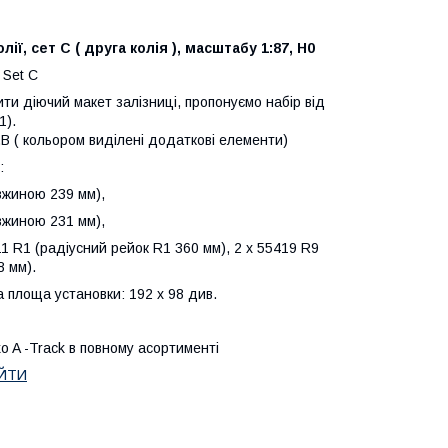
ї, сет C ( друга колiя ), масштабу 1:87, H0
 Set C
ти діючий макет залізниці, пропонуємо набір вiд
1).
B ( кольором виділені додаткові елементи)
:
вжиною 239 мм),
вжиною 231 мм),
411 R1 (радіусний рейок R1 360 мм), 2 х 55419 R9
8 мм).
а площа установки: 192 х 98 див.
o A -Track в повному асортиментi
ЕЙТИ