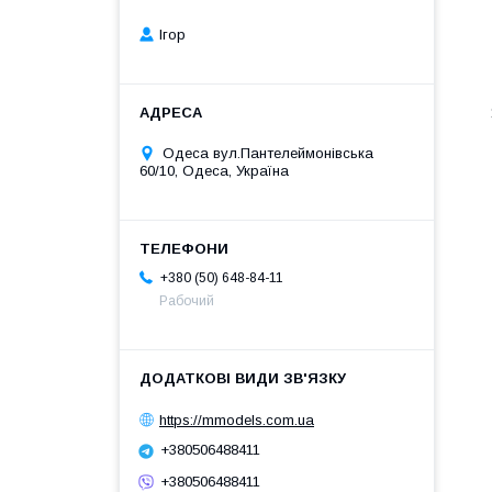
Ігор
Одеса вул.Пантелеймонівська
60/10, Одеса, Україна
+380 (50) 648-84-11
Рабочий
https://mmodels.com.ua
+380506488411
+380506488411