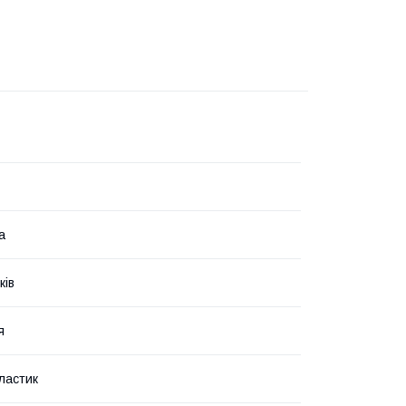
а
ків
я
ластик