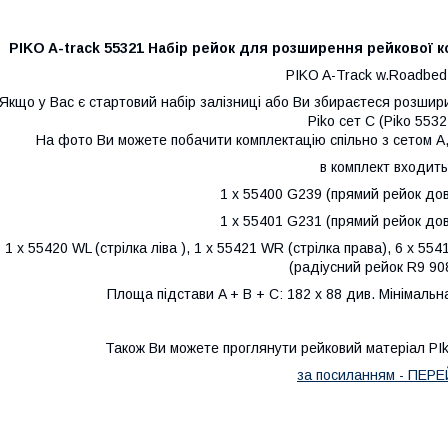
PIKO A-track 55321 Набір рейок для розширення рейкової колі
PIKO A-Track w.Roadbed
Якщо у Вас є стартовий набір залізниці або Ви збираєтеся розшири
Piko сет С (Piko 5532
На фото Ви можете побачити комплектацію спільно з сетом А,
в комплект входить
1 x 55400 G239 (прямий рейок до
1 x 55401 G231 (прямий рейок до
1 x 55420 WL (стрілка ліва ), 1 x 55421 WR (стрілка права), 6 х 55
(радіусний рейок R9 90
Площа підстави A + B + C: 182 x 88 див. Мінімальн
Також Ви можете проглянути рейковий матерiал PIk
за посиланням - ПЕР