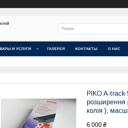
делей
ВАРЫ И УСЛУГИ
ГАЛЕРЕЯ
КОНТАКТЫ
О НАС
PIKO A-track
розширення ре
колiя ), масш
6 000 ₴