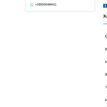
+380506488411
Х
В
К
В
Т
М