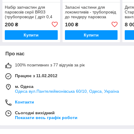
Набір запчастин для
Запасні частини для
Дитя
паровозів серії BR03
локомотивів - трубопровід
Стар
(трубопроводи ( дріт 0,4
до тендеру паровоза
вант
мм 5 шт.)), масштаб ба
BR57 Roco, масштабу
паро
200
100
8 0
₴
₴
H0, 1:87
1/87
H0 P
Купити
Купити
Про нас
100% позитивних з 77 відгуків за рік
Працює з 11.02.2012
м. Одеса
Одеса вул.Пантелеймонівська 60/10, Одеса, Україна
Контакти
Сьогодні вихідний
Показати весь графік роботи