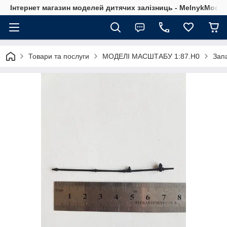
Інтернет магазин моделей дитячих залізниць - MelnykModel
Товари та послуги
МОДЕЛІ МАСШТАБУ 1:87.H0
Зап