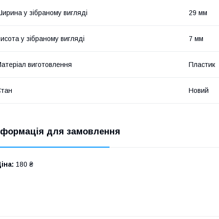
ирина у зібраному вигляді
29 мм
исота у зібраному вигляді
7 мм
атеріал виготовлення
Пластик
Стан
Новий
нформація для замовлення
іна:
180 ₴