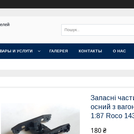
делей
ВАРЫ И УСЛУГИ
ГАЛЕРЕЯ
КОНТАКТЫ
О НАС
Запасні част
осний з ваго
1:87 Roco 14
180 ₴