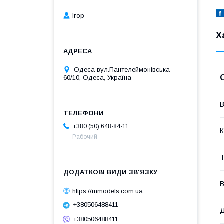
Ігор
Х
Одеса вул.Пантелеймонівська
60/10, Одеса, Україна
В
+380 (50) 648-84-11
К
Рабочий
Т
В
https://mmodels.com.ua
+380506488411
Д
+380506488411