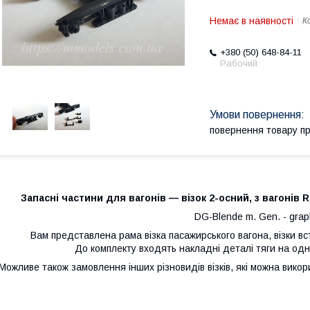
Немає в наявності
К
+380 (50) 648-84-11
Рабочий
повернення товару п
Запасні частини для вагонів — візок 2-осний, з вагонів 
DG-Blende m. Gen. - gra
Вам представлена рама візка пасажирського вагона, візки в
До комплекту входять накладні деталі тяги на од
Можливе також замовлення інших різновидів візків, які можна викор