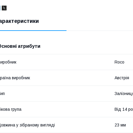
арактеристики
Основні атрибути
иробник
Roco
раїна виробник
Австрія
ип
Залізниц
ікова група
Від 14 ро
овжина у зібраному вигляді
23 мм