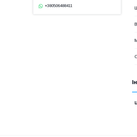
+380506488411
Ш
В
М
І
Ц