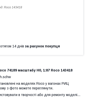
од:
Roco 143418
ротягом 14 днів
за рахунок покупця
Roco 74189 масштабу Н0, 1:87 Roco 143418
ph.schw
становлені на моделях Roco у вагонах РИЦ
ному з фото можете переглянути.
истовувати в творчості або для ремонту моделі...