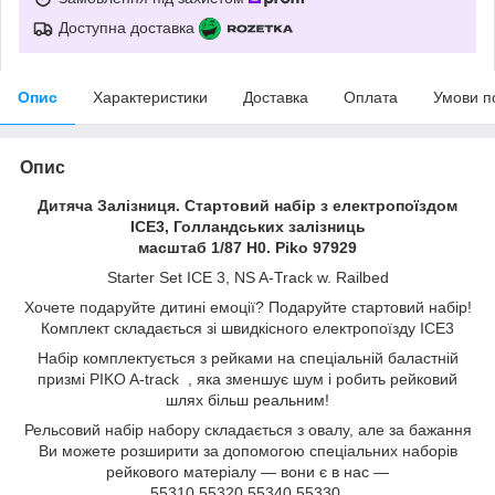
Доступна доставка
Опис
Характеристики
Доставка
Оплата
Умови п
Опис
Дитяча Залізниця. Стартовий набір з електропоїздом
ICE3, Голландських залiзниць
масштаб 1/87 H0. Piko 97929
Starter Set ICE 3, NS A-Track w. Railbed
Хочете подаруйте дитині емоції? Подаруйте стартовий набір!
Комплект складається зі швидкісного електропоїзду ICE3
Набір комплектується з рейками на спеціальній баластній
призмі PIKO A-track , яка зменшує шум і робить рейковий
шлях більш реальним!
Рельсовий набір набору складається з овалу, але за бажання
Ви можете розширити за допомогою спеціальних наборів
рейкового матеріалу — вони є в нас —
55310,55320,55340,55330.