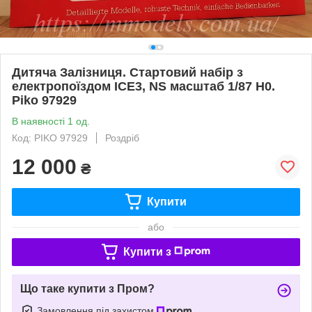
Дитяча Залізниця. Стартовий набір з
електропоїздом ICE3, NS масштаб 1/87 H0.
Piko 97929
В наявності 1 од.
Код: PIKO 97929
Роздріб
12 000
₴
Купити
або
Купити з
Що таке купити з Пром?
Замовлення під захистом