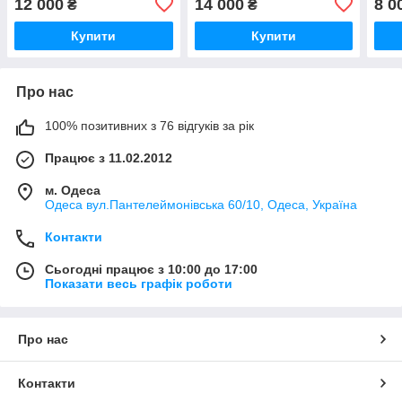
12 000
14 000
8 0
₴
₴
масштаб 1/87 H0. Piko
1/87 H0. Piko 97940
H0 P
57138
Купити
Купити
Про нас
100% позитивних з 76 відгуків за рік
Працює з 11.02.2012
м. Одеса
Одеса вул.Пантелеймонівська 60/10, Одеса, Україна
Контакти
Сьогодні працює з 10:00 до 17:00
Показати весь графік роботи
Про нас
Контакти