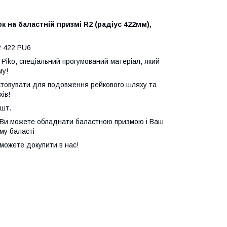
 на баластній призмі R2 (радіус 422мм),
2 422 PU6
 Piko, спеціальний прогумований матеріал, який
му!
истовувати для подовження рейкового шляху та
ів!
 шт.
s Ви можете обладнати баластною призмою і Ваш
му баласті
 можете докупити в нас!