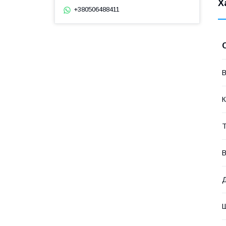
Х
+380506488411
В
К
Т
В
Д
Ш