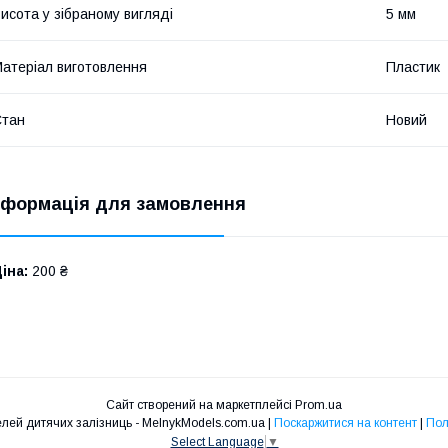
исота у зібраному вигляді
5 мм
атеріал виготовлення
Пластик
Стан
Новий
нформація для замовлення
іна:
200 ₴
Сайт створений на маркетплейсі
Prom.ua
Інтернет магазин моделей дитячих залізниць - MelnykModels.com.ua |
Поскаржитися на контент
|
Пол
Select Language
▼