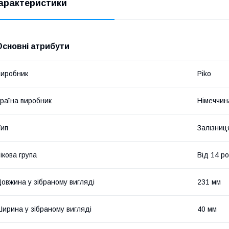
арактеристики
Основні атрибути
иробник
Piko
раїна виробник
Німеччин
ип
Залізниц
ікова група
Від 14 ро
овжина у зібраному вигляді
231 мм
ирина у зібраному вигляді
40 мм