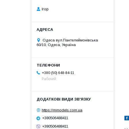
Ігор
Одеса вул.Пантелеймонівська
60/10, Одеса, Україна
+380 (50) 648-84-11
Рабочий
https://mmodels.com.ua
+380506488411
+380506488411