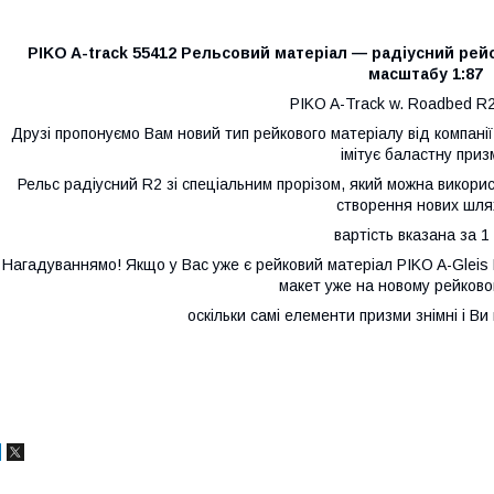
PIKO A-track 55412 Рельсовий матеріал — радіусний рейок
масштабу 1:87
PIKO A-Track w. Roadbed R
Друзі пропонуємо Вам новий тип рейкового матеріалу від компанії
імітує баластну приз
Рельс радіусний R2 зі спеціальним прорізом, який можна викор
створення нових шлях
вартість вказана за 1
Нагадуваннямо! Якщо у Вас уже є рейковий матеріал PIKO A-Glei
макет уже на новому рейково
оскільки самі елементи призми знімні і Ви