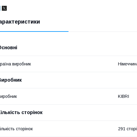
арактеристики
Основні
раїна виробник
Німеччин
Виробник
иробник
KIBRI
Кількість сторінок
ількість сторінок
291 стор