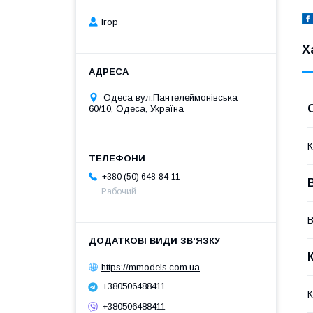
Ігор
Х
Одеса вул.Пантелеймонівська
60/10, Одеса, Україна
К
+380 (50) 648-84-11
Рабочий
В
https://mmodels.com.ua
+380506488411
К
+380506488411