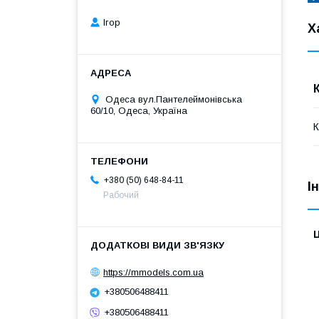
Ігор
Х
Одеса вул.Пантелеймонівська
60/10, Одеса, Україна
К
+380 (50) 648-84-11
І
Рабочий
Ц
https://mmodels.com.ua
+380506488411
+380506488411