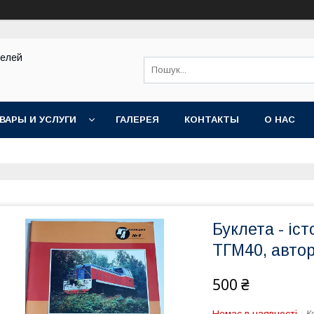
делей
ВАРЫ И УСЛУГИ
ГАЛЕРЕЯ
КОНТАКТЫ
О НАС
Буклета - іс
ТГМ40, автор 
500 ₴