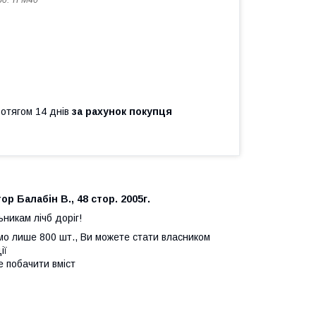
од:
ТГМ40
ротягом 14 днів
за рахунок покупця
р Балабін В., 48 стор. 2005г.
никам лічб доріг!
ємо лише 800 шт., Ви можете стати власником
ії
 побачити вміст