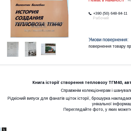
Немає в наявності
К
+380 (50) 648-84-11
Рабочий
повернення товару п
Книга історії створення тепловозу ТГМ40, авто
Справжнім колекціонерам і шануваль
Рідкісний випуск для фанатів щіток історії, брошурка наклада
унікальної інформац
Переглядайте фото, у яких можете