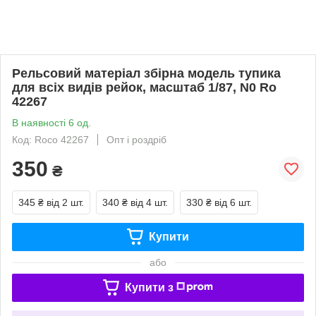
Рельсовий матеріал збірна модель тупика
для всіх видів рейок, масштаб 1/87, N0 Ro
42267
В наявності 6 од.
Код: Roco 42267
Опт і роздріб
350
₴
345 ₴
від 2 шт.
340 ₴
від 4 шт.
330 ₴
від 6 шт.
Купити
або
Купити з