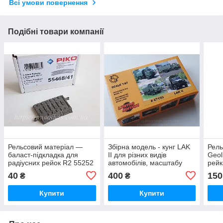
Всі умови повернення
Подібні товари компанії
Рельсовий матеріал —
Збірна модель - кунг LAK
Рель
баласт-підкладка для
II для різних видів
Geol
радіусних рейок R2 55252
автомобілів, масштабу
рейк
масштабу 1:87/PIKO A-
1/87, H0
7.5°
40
400
150
₴
₴
track 55468/41
Купити
Купити