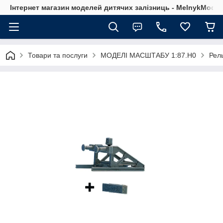
Інтернет магазин моделей дитячих залізниць - MelnykModel
Товари та послуги
МОДЕЛІ МАСШТАБУ 1:87.H0
Рел