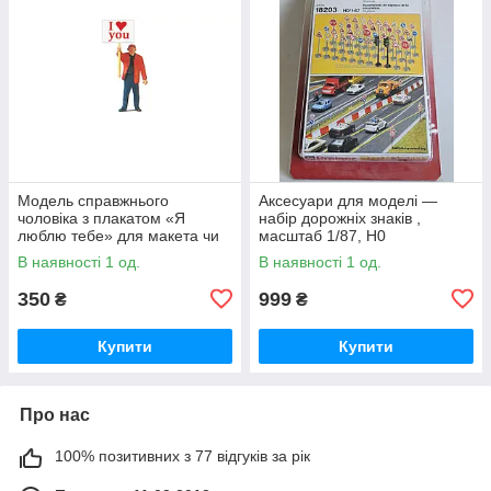
Модель справжнього
Аксесуари для моделі —
чоловiка з плакатом «Я
набір дорожніх знаків ,
люблю тебе» для макета чи
масштаб 1/87, H0
діарами, масштаб 1:87
В наявності 1 од.
В наявності 1 од.
350
999
₴
₴
Купити
Купити
Про нас
100% позитивних з 77 відгуків за рік