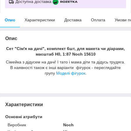
Доступна доставка
Опис
Характеристики
Доставка
Оплата
Умови п
Опис
Сет "Сім'я на дачі", комплект 6шт, для макета чи діарами,
масштаб H0, 1:87 Noch 15610
Сімейка з дідусем на дачі! І тато і мама діти та дідусь трудяга.
В наявності також є інші варіанти фігурок - переглядайте
групу
Моделі фігурок
.
Характеристики
Основні атрибути
Виробник
Noch