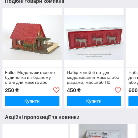
Подібні товари компанії
Faller Модель житлового
Набір коней 6 шт. для
Набі
будиночка в зібраному
моделювання макета або
для
станi для макета або
діарами, масштаб H0,
або 
діарами для масштаб
1:87
1:87
250
450
600
₴
₴
H0,1/87
Купити
Купити
Акційні пропозиції та новинки