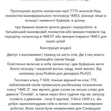
Пропонуємо купити локомотив серії T770 аналогів Наш
локомотив маневрувального тепловозу ЧМЕ3, різниця лише в
кольорі і наявності буферів, в цілому
при бажанні можете купити декалі і переробити в
батьківський маневровий локомотив або використовувати під
переділку наприклад в ЧМЕ3Т або використовувати ЧМЕ3 для
інших цілей
Конструкція моделі
Двигун з маховиками і привод на шість осів, Дві з них мають
фрикаційні гумові банди.
Освітлення включає в себе прожектор і два буферних вогні
білого кольору і червоний вогонь ззаду, який змінює Від
напрямку руху.Розйом для декодера PluX22.
Тепловоз класу Т 669, пізніше відомий як клас 770,
зобов'язаний своїм прізвиськом російському позначенню
класу "ЧМЕ-3", яке звучить дуже схоже на чеське слово для
джмеля "Čmelák", а також через його гудіння під час запуску.
схожість з джмелем - хоча б здалеку. З його 1400 к.с. він
добре зарекомендував себе в легких і важких маневрових
роботах. Вони також були незамінними для Словацької