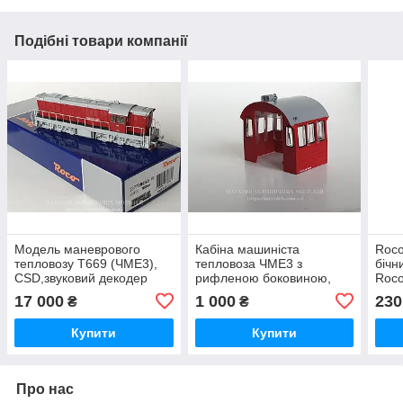
Подібні товари компанії
Модель маневрового
Кабіна машиніста
Roco
тепловозу T669 (ЧМЕ3),
тепловоза ЧМЕ3 з
бічн
CSD,звуковий декодер
рифленою боковиною,
Roc
масштабу Н0 1:87 Roco
(модель Roco 72784 —
Н0, 
17 000
1 000
230
₴
₴
73773
PTKiGK S200-272)
масштабу Н0, 1:87
Купити
Купити
Про нас