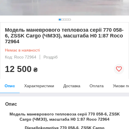
Модель маневрового тепловоза серii 770 058-
6, ZSSK Cargo (ЧМЭ3), масштаба Н0 1:87 Roco
72964
Немає в наявності
Код: Roco 72964
Роздріб
12 500
₴
Опис
Характеристики
Доставка
Оплата
Умови п
Опис
Модель маневрового тепловоза серii 770 058-6, ZSSK
Cargo (ЧМЭ3), масштаба Н0 1:87 Roco 72964
Diesellokomotive 770 058-6, ZSSK Cargo