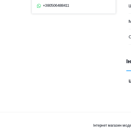
+380506488411
Ш
М
І
Ц