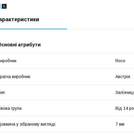
арактеристики
Основні атрибути
иробник
Roco
раїна виробник
Австрія
ип
Залізниц
ікова група
Від 14 ро
овжина у зібраному вигляді
7 мм