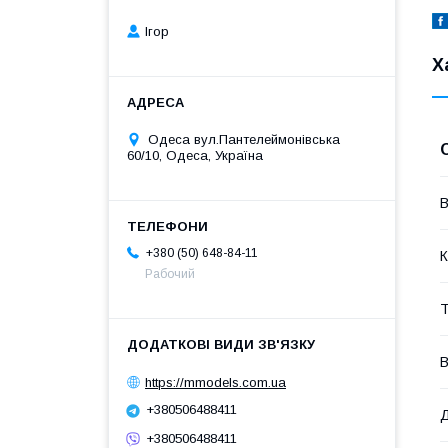
Ігор
Х
Одеса вул.Пантелеймонівська
60/10, Одеса, Україна
В
+380 (50) 648-84-11
К
Рабочий
Т
В
https://mmodels.com.ua
+380506488411
Д
+380506488411