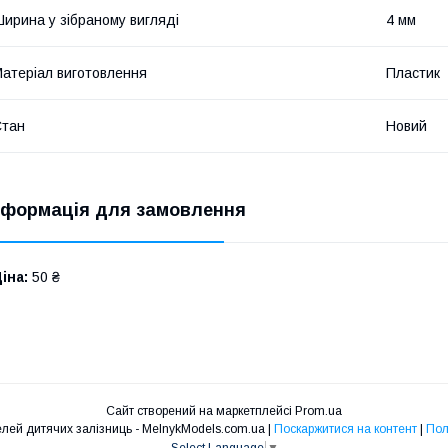
ирина у зібраному вигляді
4 мм
атеріал виготовлення
Пластик
Стан
Новий
нформація для замовлення
іна:
50 ₴
Сайт створений на маркетплейсі
Prom.ua
Інтернет магазин моделей дитячих залізниць - MelnykModels.com.ua |
Поскаржитися на контент
|
Пол