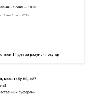
лення на сайті — 100 ₴
од:
Fleischmann 4015
ротягом 14 днів
за рахунок покупця
, масштабу H0, 1:87
tall
и вставними буферами