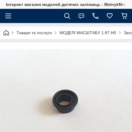
Інтернет магазин моделей дитячих залізниць - MelnykModel
Товари та послуги
МОДЕЛІ МАСШТАБУ 1:87.H0
Зап