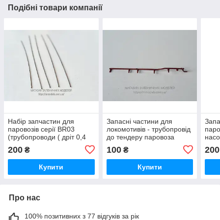
Подібні товари компанії
Набір запчастин для
Запасні частини для
Запа
паровозів серії BR03
локомотивів - трубопровід
паро
(трубопроводи ( дріт 0,4
до тендеру паровоза
насо
мм 5 шт.)), масштаб ба
BR57 Roco, масштабу
H0,1
200
100
200
₴
₴
H0, 1:87
1/87
Купити
Купити
Про нас
100% позитивних з 77 відгуків за рік