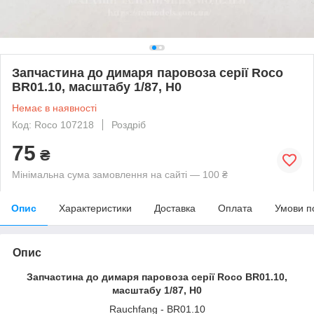
Запчастина до димаря паровоза серії Roco
BR01.10, масштабу 1/87, H0
Немає в наявності
Код: Roco 107218
Роздріб
75
₴
Мінімальна сума замовлення на сайті — 100 ₴
Опис
Характеристики
Доставка
Оплата
Умови п
Опис
Запчастина до димаря паровоза серії Roco BR01.10,
масштабу 1/87, H0
Rauchfang - BR01.10