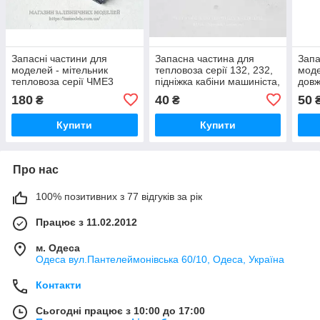
Запасні частини для
Запасна частина для
Запа
моделей - мітельник
тепловоза серії 132, 232,
моде
тепловоза серії ЧМЕ3
підніжка кабіни машиніста,
довж
Roco, масштабу 1:87
масштабу 1/87, H0
сері
180
40
50
₴
₴
масш
Купити
Купити
Про нас
100% позитивних з 77 відгуків за рік
Працює з 11.02.2012
м. Одеса
Одеса вул.Пантелеймонівська 60/10, Одеса, Україна
Контакти
Сьогодні працює з 10:00 до 17:00