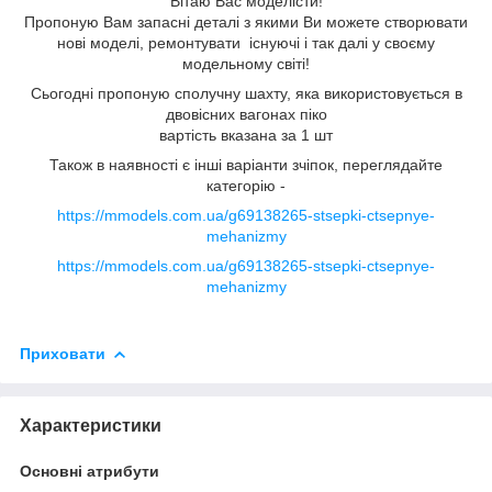
Вітаю Вас моделiсти!
Пропоную Вам запасні деталі з якими Ви можете створювати
новi моделi, ремонтувати iснуючi і так далі у своєму
модельному світі!
Сьогодні пропоную сполучну шахту, яка використовується в
двовісних вагонах піко
вартість вказана за 1 шт
Також в наявності є інші варіанти зчіпок, переглядайте
категорію -
https://mmodels.com.ua/g69138265-stsepki-ctsepnye-
mehanizmy
https://mmodels.com.ua/g69138265-stsepki-ctsepnye-
mehanizmy
Приховати
Характеристики
Основні атрибути