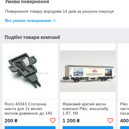
Умови повернення
Повернення товару впродовж 14 днів за рахунок покупця
Всі умови повернення
Подібні товари компанії
Roco 40343 Сполучна
Фірмовий критий вагон
Piko
шахта для 2х вісних
компанії Piko, масштабу
част
вагонів довжиною до 140
1:87, H0
паса
мм, масштабу 1:87, H0
твор
200
1 200
400
₴
₴
вартість за 1шт
H0, 