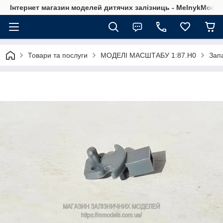
Інтернет магазин моделей дитячих залізниць - MelnykModel
Товари та послуги
МОДЕЛІ МАСШТАБУ 1:87.H0
Зап