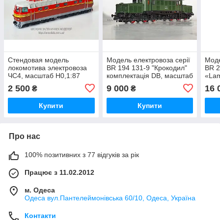
Стендовая модель
Модель електровоза серії
Моде
локомотива электровоза
BR 194 131-9 "Крокодил"
BR 2
ЧС4, масштаб H0,1:87
комплектація DB, масштаб
«Lam
впуск #6
H0 1:87, Roco 43482
масш
2 500
9 000
16 
₴
₴
513
Купити
Купити
Про нас
100% позитивних з 77 відгуків за рік
Працює з 11.02.2012
м. Одеса
Одеса вул.Пантелеймонівська 60/10, Одеса, Україна
Контакти