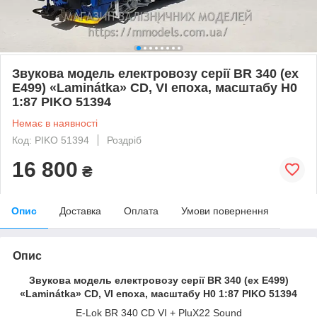
Звукова модель електровозу серії BR 340 (ex
E499) «Laminátka» CD, VI епоха, масштабу H0
1:87 PIKO 51394
Немає в наявності
Код: PIKO 51394
Роздріб
16 800
₴
Опис
Доставка
Оплата
Умови повернення
Опис
Звукова модель електровозу серії BR 340 (ex E499)
«Laminátka» CD, VI епоха, масштабу H0 1:87 PIKO 51394
E-Lok BR 340 CD VI + PluX22 Sound