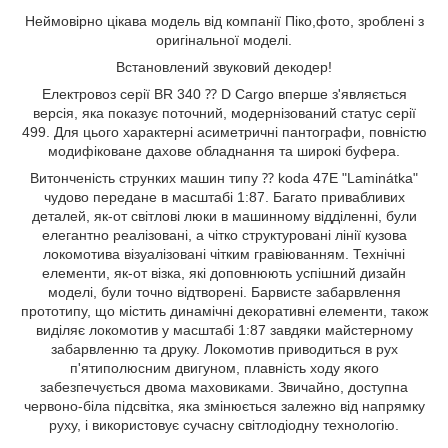
Неймовірно цікава модель від компанії Піко,фото, зроблені з
оригінальної моделі.
Встановлений звуковий декодер!
Електровоз серії BR 340 ⁇ D Cargo вперше з'являється
версія, яка показує поточний, модернізований статус серії
499. Для цього характерні асиметричні пантографи, повністю
модифіковане дахове обладнання та широкі буфера.
Витонченість струнких машин типу ⁇ koda 47E "Laminátka"
чудово передане в масштабі 1:87. Багато привабливих
деталей, як-от світлові люки в машинному відділенні, були
елегантно реалізовані, а чітко структуровані лінії кузова
локомотива візуалізовані чітким гравіюванням. Технічні
елементи, як-от візка, які доповнюють успішний дизайн
моделі, були точно відтворені. Барвисте забарвлення
прототипу, що містить динамічні декоративні елементи, також
виділяє локомотив у масштабі 1:87 завдяки майстерному
забарвленню та друку. Локомотив приводиться в рух
п'ятиполюсним двигуном, плавність ходу якого
забезпечується двома маховиками. Звичайно, доступна
червоно-біла підсвітка, яка змінюється залежно від напрямку
руху, і використовує сучасну світлодіодну технологію.