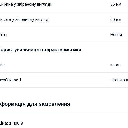
ирина у зібраному вигляді
35 мм
исота у зібраному вигляді
60 мм
Стан
Новий
Користувальницькі характеристики
ип
вагон
собливості
Стендов
нформація для замовлення
іна:
1 400 ₴