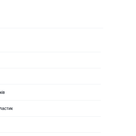
ків
ластик