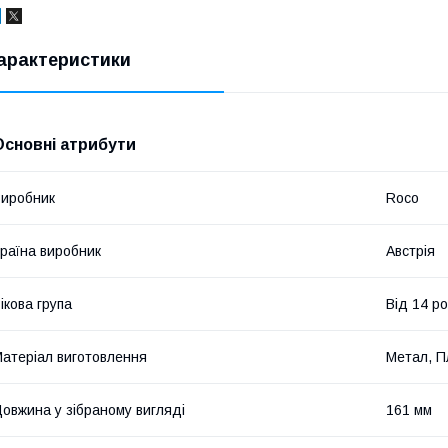
арактеристики
Основні атрибути
иробник
Roco
раїна виробник
Австрія
ікова група
Від 14 ро
атеріал виготовлення
Метал, П
овжина у зібраному вигляді
161 мм