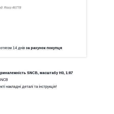
од:
Roco 46778
ротягом 14 днів
за рахунок покупця
риналежність SNCB, масштабу H0, 1:87
 SNCB
ті накладні деталі та інструкція!