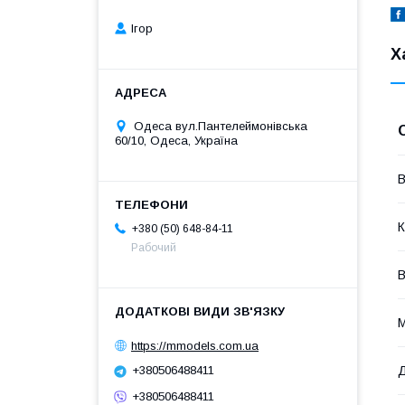
Ігор
Х
Одеса вул.Пантелеймонівська
60/10, Одеса, Україна
В
К
+380 (50) 648-84-11
Рабочий
В
М
https://mmodels.com.ua
+380506488411
Д
+380506488411