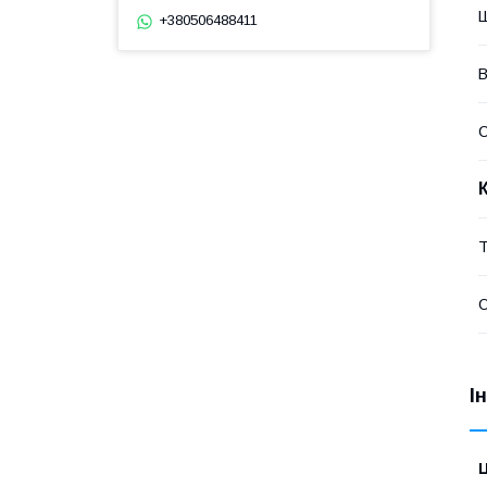
Ш
+380506488411
В
Т
О
І
Ц