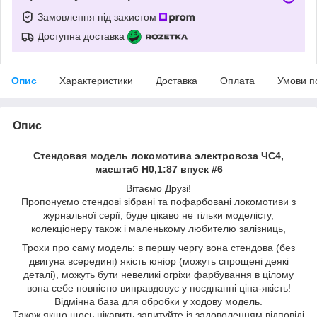
Замовлення під захистом
Доступна доставка
Опис
Характеристики
Доставка
Оплата
Умови п
Опис
Стендовая модель локомотива электровоза ЧС4,
масштаб H0,1:87 впуск #6
Вітаємо Друзі!
Пропонуємо стендові зібрані та пофарбовані локомотиви з
журнальної серії, буде цікаво не тільки моделісту,
колекціонеру також і маленькому любителю залізниць,
Трохи про саму модель: в першу чергу вона стендова (без
двигуна всередині) якість юніор (можуть спрощені деякі
деталi), можуть бути невеликі огріхи фарбування в цілому
вона себе повністю виправдовує у поєднанні ціна-якість!
Відмінна база для обробки у ходову модель.
Також якщо щось цікавить запитуйте із задоволенням відповіді