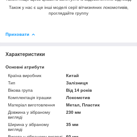
Також у нас є ще інші моделі серії вiтчизняних локомотивiв,
проглядайте группу
Приховати
Характеристики
Основні атрибути
Країна виробник
Китай
Тип
Залізниця
Вікова група
Від 14 років
Комплектація іграшки
Локомотив
Матеріал виготовлення
Метал, Пластик
Довжина у зібраному
230 мм
вигляді
Ширина у зібраному
35 мм
вигляді
Висота у зібраному вигляді
60 мм