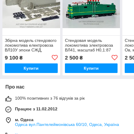
Збiрна модель стендового
Стендовая модель
Сте
локомотива електровоза
локомотива электровоза
локо
ВЛ10У эпохи СЖД,
ВЛ41, масштаб H0,1:87
Ов, 
масштабу H0,1:87
впус
9 100
2 500
2 5
₴
₴
Купити
Купити
Про нас
100% позитивних з 76 відгуків за рік
Працює з 11.02.2012
м. Одеса
Одеса вул.Пантелеймонівська 60/10, Одеса, Україна