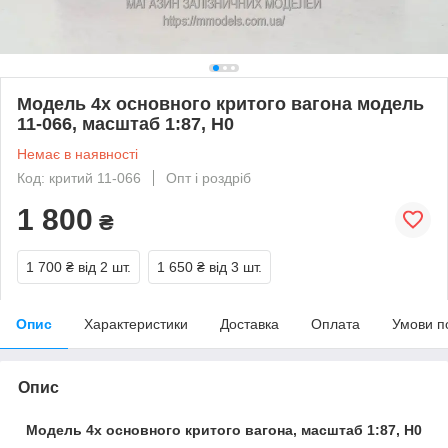
Модель 4х основного критого вагона модель
11-066, масштаб 1:87, H0
Немає в наявності
Код: критий 11-066
Опт і роздріб
1 800
₴
1 700 ₴
від 2 шт.
1 650 ₴
від 3 шт.
Опис
Характеристики
Доставка
Оплата
Умови п
Опис
Модель 4х основного критого вагона, масштаб 1:87, H0