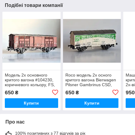
Подібні товари компанії
Модель 2х основного
Roco модель 2х осного
Маш
критого вагона #104230,
критого вагона Bierwagen
крит
коричневого кольору, FS,
Pilsner Gambrinus CSD,
2х-в
масштаб H0, 1:87
масштаб H0, 1:87
1:87
650
650
950
₴
₴
Купити
Купити
Про нас
100% позитивних з 77 відгуків за рік