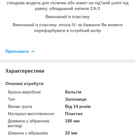
стендова модель для полички або макет на під'їзній шлях під
рампу. обладнаний зчіпкою СА-3
Виконаний із пластику
Виконаний із пластику, епоха IV, за бажання Ви можете
перефарбувати в потрiбний колIр
Приховати
Характеристики
Основні атрибути
Країна виробник
Бельгія
Тип
Залізниця
Вікова група
Від 14 років
Матеріал виготовлення
Пластик
Довжина у зібраному
180 мм
вигляді
Ширина у зібраному
32 мм