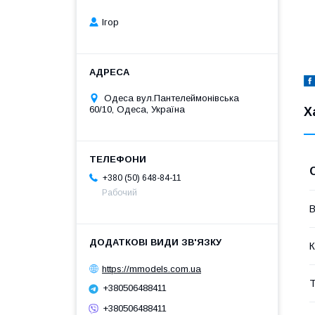
Ігор
Одеса вул.Пантелеймонівська
60/10, Одеса, Україна
Х
+380 (50) 648-84-11
Рабочий
В
К
https://mmodels.com.ua
Т
+380506488411
+380506488411