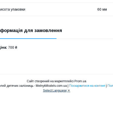
исота упаковки
60 мм
нформація для замовлення
іна:
700 ₴
Сайт створений на маркетплейсі
Prom.ua
Інтернет магазин моделей дитячих залізниць - MelnykModels.com.ua |
Поскаржитися на контент
|
Пол
Select Language
▼