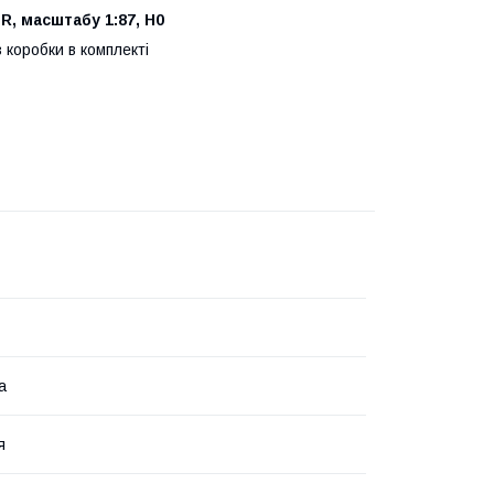
R, масштабу 1:87, H0
 коробки в комплекті
а
я