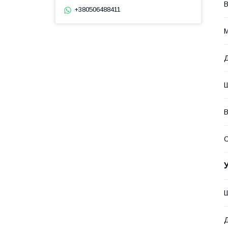
В
+380506488411
М
Д
Ш
В
Ш
Д