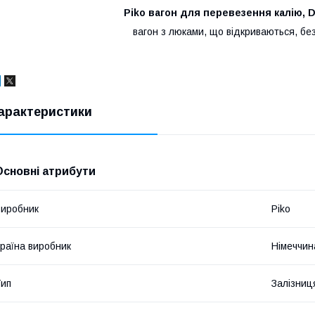
Piko вагон для перевезення калію, D
вагон з люками, що відкриваються, без
арактеристики
Основні атрибути
иробник
Piko
раїна виробник
Німеччин
ип
Залізниц