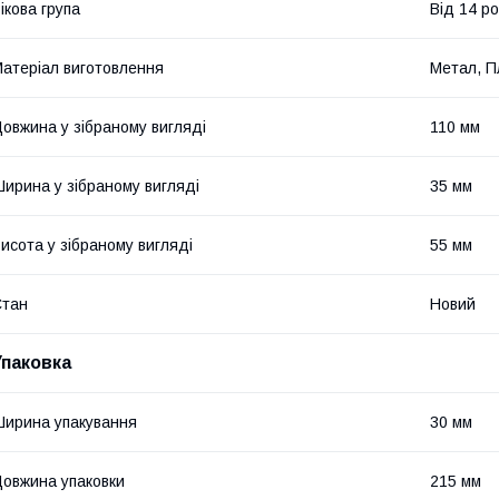
ікова група
Від 14 ро
атеріал виготовлення
Метал, П
овжина у зібраному вигляді
110 мм
ирина у зібраному вигляді
35 мм
исота у зібраному вигляді
55 мм
Стан
Новий
Упаковка
ирина упакування
30 мм
овжина упаковки
215 мм