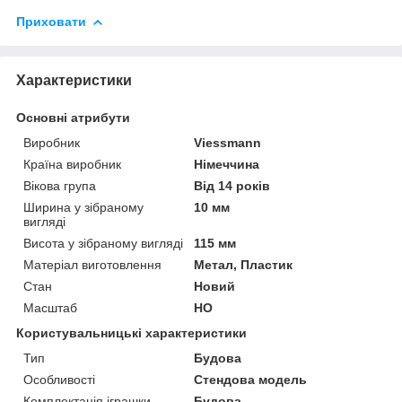
Приховати
Характеристики
Основні атрибути
Виробник
Viessmann
Країна виробник
Німеччина
Вікова група
Від 14 років
Ширина у зібраному
10 мм
вигляді
Висота у зібраному вигляді
115 мм
Матеріал виготовлення
Метал, Пластик
Стан
Новий
Масштаб
HO
Користувальницькі характеристики
Тип
Будова
Особливості
Стендова модель
Комплектація іграшки
Будова