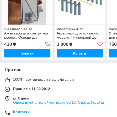
Viessmann 4192
Viessmann 4195
Vies
Аксесуари для контактної
Аксесуари для контактної
Утр
мережі, Основи для
мережі, Туннельний дріт
для 
встановлення щог 5 штук,
завдовжки 3 метри з
конс
430
3 000
750
₴
₴
масштабу 1/87, H0
опорами, масштабу 1/87,
масш
H0
Купити
Купити
Про нас
100% позитивних з 77 відгуків за рік
Працює з 11.02.2012
м. Одеса
Одеса вул.Пантелеймонівська 60/10, Одеса, Україна
Контакти