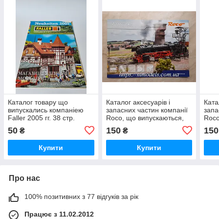
Каталог товару що
Каталог аксесуарів і
Ката
випускались компаніею
запасних частин компанії
запа
Faller 2005 гг. 38 стр.
Roco, що випускаються,
Roco
для масштабу H0/H0e/TT,
для 
50
150
150
₴
₴
66стр.
66ст
Купити
Купити
Про нас
100% позитивних з 77 відгуків за рік
Працює з 11.02.2012