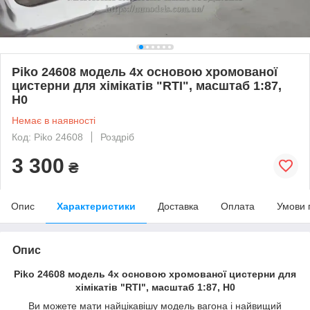
Piko 24608 модель 4х основою хромованої
цистерни для хімікатів "RTI", масштаб 1:87,
H0
Немає в наявності
Код: Piko 24608
Роздріб
3 300
₴
Опис
Характеристики
Доставка
Оплата
Умови 
Опис
Piko 24608 модель 4х основою хромованої цистерни для
хімікатів "RTI", масштаб 1:87, H0
Ви можете мати найцікавішу модель вагона і найвищий