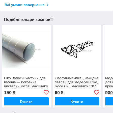
Всі умови повернення
Подібні товари компанії
Piko Запасні частини для
Cполучна зчіпка ( накидна
Моде
вагонів — боковина
петля ) для моделей Piko,
для 
цистерни котла, масштабу
Roco і ін., масштабу 1:87
прин
Н0,1:87
H0 Roco 40243
масш
150
60
900
₴
₴
Купити
Купити