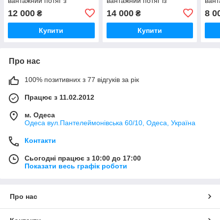
вантажний потяг з
вантажний потяг із
вант
тепловозом BR119,
тепловозом М62, масштаб
паро
12 000
14 000
8 0
₴
₴
масштаб 1/87 H0. Piko
1/87 H0. Piko 97940
H0 P
57138
Купити
Купити
Про нас
100% позитивних з 77 відгуків за рік
Працює з 11.02.2012
м. Одеса
Одеса вул.Пантелеймонівська 60/10, Одеса, Україна
Контакти
Сьогодні працює з 10:00 до 17:00
Показати весь графік роботи
Про нас