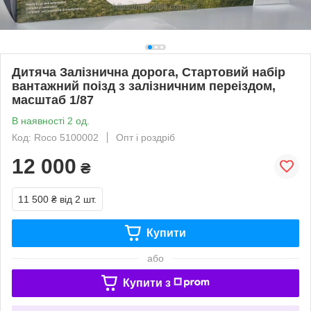
Дитяча Залізнична дорога, Стартовий набір
вантажний поiзд з залiзничним переiздом,
масштаб 1/87
В наявності 2 од.
Код: Roco 5100002
Опт і роздріб
12 000
₴
11 500 ₴
від 2 шт.
Купити
або
Купити з