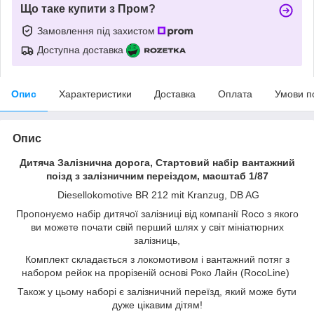
Що таке купити з Пром?
Замовлення під захистом
Доступна доставка
Опис
Характеристики
Доставка
Оплата
Умови п
Опис
Дитяча Залізнична дорога, Стартовий набір вантажний
поiзд з залiзничним переiздом, масштаб 1/87
Diesellokomotive BR 212 mit Kranzug, DB AG
Пропонуємо набір дитячої залізниці від компанії Roco з якого
ви можете почати свій перший шлях у світ мініатюрних
залізниць,
Комплект складається з локомотивом i вантажний потяг з
набором рейок на прорізеній основі Роко Лайн (RocoLine)
Також у цьому наборі є залізничний переїзд, який може бути
дуже цікавим дітям!