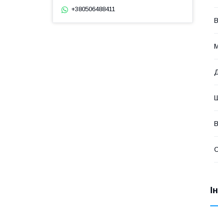
+380506488411
В
М
Д
Ш
В
І