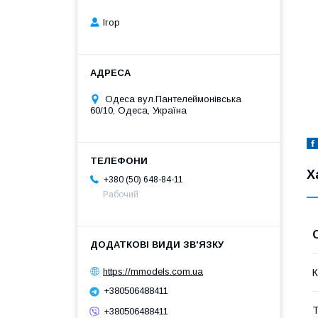
Ігор
Одеса вул.Пантелеймонівська
60/10, Одеса, Україна
Х
+380 (50) 648-84-11
Рабочий
https://mmodels.com.ua
К
+380506488411
Т
+380506488411