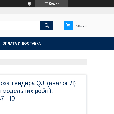
Кошик
Кошик
ОПЛАТА И ДОСТАВКА
оза тендера QJ, (аналог Л)
і модельних робіт),
7, H0