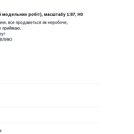
 модельних робіт), масштабу 1:87, H0
ня, все продаветься як неробоче,
не приймаю,
су!
АВЛЯЮ
я