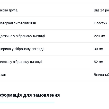
ікова група
Від 14 ро
атеріал виготовлення
Пластик
овжина у зібраному вигляді
220 мм
ирина у зібраному вигляді
30 мм
исота у зібраному вигляді
52 мм
Стан
Вживани
нформація для замовлення