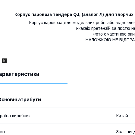
Корпус паровоза тендера QJ, (аналог Л) для творчих і
Корпус паровоза для модельних робіт або відновлен
нкакаіх претензій за якістю 
Фото є частиною опи
НАЛОЖКОЮ НЕ ВІДПР
арактеристики
Основні атрибути
раїна виробник
Китай
ип
Залізниц