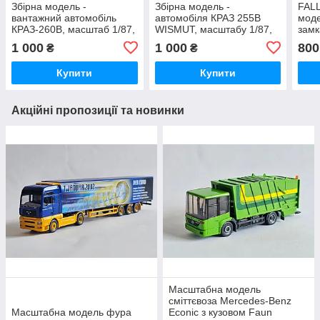
Збірна модель -
Збірна модель -
FALL
вантажний автомобіль
автомобіля КРАЗ 255B
моде
КРАЗ-260B, масштаб 1/87,
WISMUT, масштабу 1/87,
замк
H0
H0
1 000
1 000
800
₴
₴
Купити
Купити
Акційні пропозиції та новинки
Масштабна модель
сміттєвоза Mercedes-Benz
Масштабна модель фура
Econic з кузовом Faun