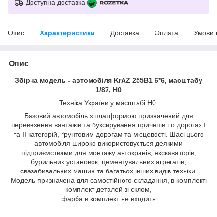
Доступна доставка
Опис
Характеристики
Доставка
Оплата
Умови 
Опис
Збірна модель - автомобіля KrAZ 255B1 6*6, масштабу
1/87, H0
Техніка України у масштабі H0.
Базовий автомобіль з платформою призначений для
перевезення вантажів та буксирування причепів по дорогах І
та ІІ категорій, ґрунтовим дорогам та місцевості. Шасі цього
автомобіля широко використовується деякими
підприємствами для монтажу автокранів, екскаваторів,
бурильних установок, цементувальних агрегатів,
свазабивальних машин та багатьох інших видів техніки.
Модель призначена для самостійного складання, в комплекті
комплект деталей зі склом,
фарба в комплект не входить