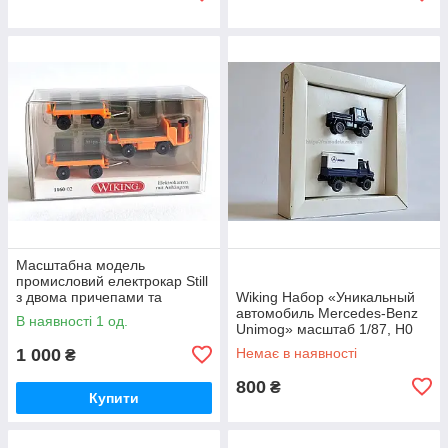
Масштабна модель
промисловий електрокар Still
з двома причепами та
Wiking Набор «Уникальный
вантажем, масштаб 1/87, H0
автомобиль Mercedes-Benz
В наявності 1 од.
Unimog»​​​​​​​ масштаб 1/87, H0
1 000
Немає в наявності
₴
800
₴
Купити