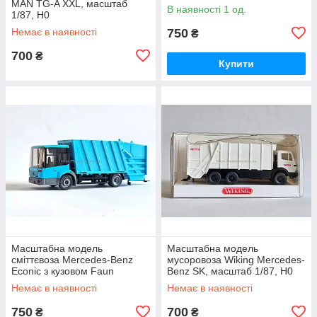
MAN TG-A XXL, масштаб
Variopress, масштаб 1/87, H0
В наявності 1 од.
1/87, H0
Немає в наявності
750
₴
700
₴
Купити
Масштабна модель
Масштабна модель
сміттєвоза Mercedes-Benz
мусоровоза Wiking Mercedes-
Econic з кузовом Faun
Benz SK, масштаб 1/87, H0
Variopress, масштаб 1/87, H0
Немає в наявності
Немає в наявності
750
700
₴
₴