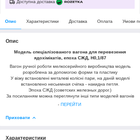
Доступна доставка
Опис
Характеристики
Доставка
Оплата
Умови п
Опис
Модель спеціалізованого вагона для перевезення
ядохімікатів, епоха СЖД, H0,1/87
Вагон ручної роботи мелкосерийного виробництва модель
розроблена за допомогою форми та пластику
У вiзку встановлені металеві колісні пари, на даній моделі
встановлено несьемная счiпка - накидна петля.
Эпоха СЖД (советских железных дорог.)
За посиланням можна переглянути інші типи моделей вагонів
-
ПЕРЕЙТИ
Приховати
Характеристики