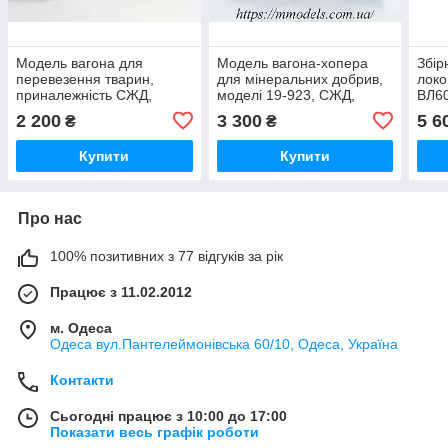
Модель вагона для
Модель вагона-хопера
Збір
перевезення тварин,
для мінеральних добрив,
локо
приналежність СЖД,
моделі 19-923, СЖД,
ВЛ60
H0,1/87
масштабу H0,1/87
УЗ, 
2 200
3 300
5 6
₴
₴
Купити
Купити
Про нас
100% позитивних з 77 відгуків за рік
Працює з 11.02.2012
м. Одеса
Одеса вул.Пантелеймонівська 60/10, Одеса, Україна
Контакти
Сьогодні працює з 10:00 до 17:00
Показати весь графік роботи