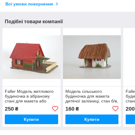
Всі умови повернення
Подібні товари компанії
Faller Модель житлового
Модель сільського
Fall
будиночка в зібраному
будиночка для макета
буди
станi для макета або
дитячої залізниці, стан б/в,
стан
діарами для масштаб
масштабу H0 1:87
діар
250
160
200
₴
₴
H0,1/87
H0,1
Купити
Купити