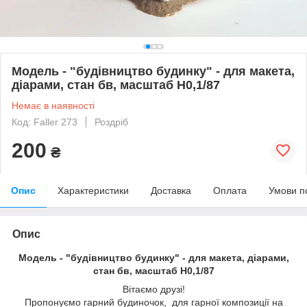
Модель - "будiвництво будинку" - для макета,
діарами, стан бв, масштаб H0,1/87
Немає в наявності
Код: Faller 273
Роздріб
200
₴
Опис
Характеристики
Доставка
Оплата
Умови п
Опис
Модель - "будiвництво будинку" - для макета, діарами,
стан бв, масштаб H0,1/87
Вітаємо друзі!
Пропонуємо гарний будиночок, для гарної композиції на