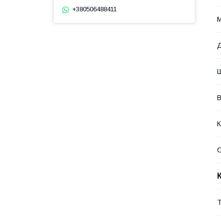
+380506488411
М
Д
Ш
В
К
Т