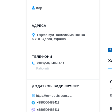
Ігор
Одеса вул.Пантелеймонівська
60/10, Одеса, Україна
Х
+380 (50) 648-84-11
Рабочий
К
https://mmodels.com.ua
+380506488411
В
+380506488411