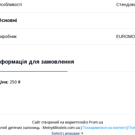
собливості
Стендов
Основні
иробник
EUROMO
нформація для замовлення
іна:
250 ₴
Сайт створений на маркетплейсі
Prom.ua
Інтернет магазин моделей дитячих залізниць - MelnykModels.com.ua |
Поскаржитися на контент
|
Пол
Select Language
▼