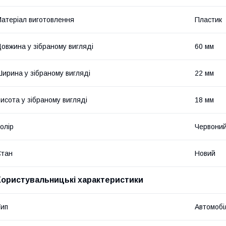
атеріал виготовлення
Пластик
овжина у зібраному вигляді
60 мм
ирина у зібраному вигляді
22 мм
исота у зібраному вигляді
18 мм
олір
Червони
Стан
Новий
Користувальницькі характеристики
ип
Автомобі