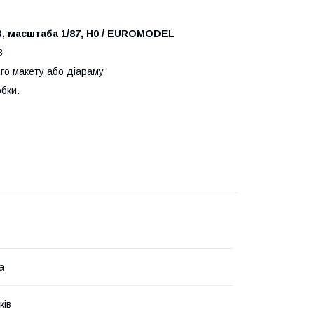
, масштаба 1/87, H0 / EUROMODEL
3
го макету або дiараму
бки.
а
ків