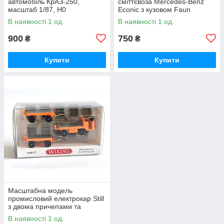
автомобіль КрАЗ-250,
сміттєвоза Mercedes-Benz
масштаб 1/87, H0
Econic з кузовом Faun
Variopress, масштаб 1/87, H0
В наявності 1 од.
В наявності 1 од.
900
750
₴
₴
Купити
Купити
Масштабна модель
промисловий електрокар Still
з двома причепами та
вантажем, масштаб 1/87, H0
В наявності 1 од.