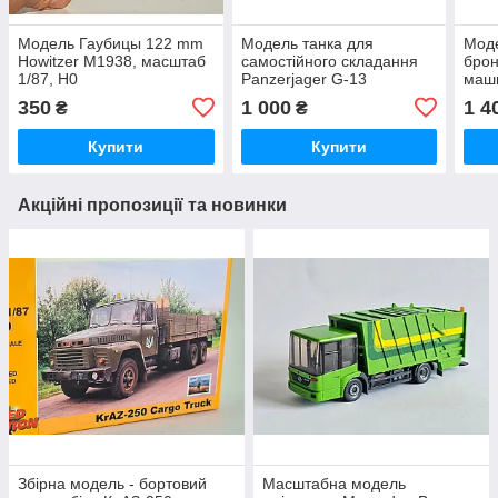
Модель Гаубицы 122 mm
Модель танка для
Моде
Howitzer M1938, масштаб
самостійного складання
брон
1/87, H0
Panzerjager G-13
маши
HETZER, масштабу 1/87,
San,
350
1 000
1 4
₴
₴
H0
Купити
Купити
Акційні пропозиції та новинки
Збірна модель - бортовий
Масштабна модель