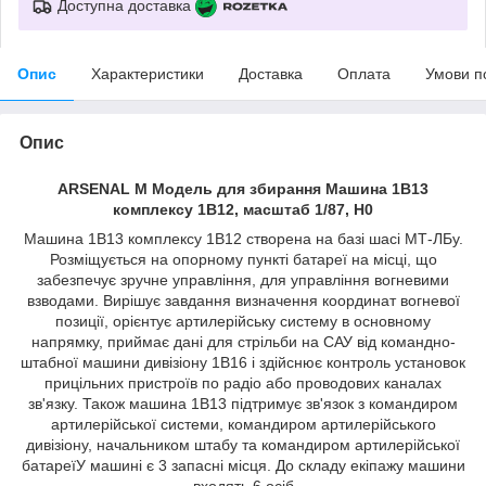
Доступна доставка
Опис
Характеристики
Доставка
Оплата
Умови п
Опис
ARSENAL M Модель для збирання Машина 1В13
комплексу 1В12, масштаб 1/87, H0
Машина 1В13 комплексу 1В12 створена на базі шасі МТ-ЛБу.
Розміщується на опорному пункті батареї на місці, що
забезпечує зручне управління, для управління вогневими
взводами. Вирішує завдання визначення координат вогневої
позиції, орієнтує артилерійську систему в основному
напрямку, приймає дані для стрільби на САУ від командно-
штабної машини дивізіону 1В16 і здійснює контроль установок
прицільних пристроїв по радіо або проводових каналах
зв'язку. Також машина 1В13 підтримує зв'язок з командиром
артилерійської системи, командиром артилерійського
дивізіону, начальником штабу та командиром артилерійської
батареїУ машині є 3 запасні місця. До складу екіпажу машини
входять 6 осіб