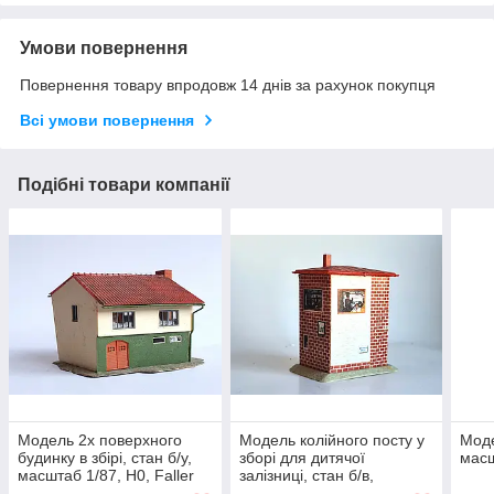
Умови повернення
Повернення товару впродовж 14 днів за рахунок покупця
Всі умови повернення
Подібні товари компанії
Модель 2х поверхного
Модель колійного посту у
Моде
будинку в збірі, стан б/у,
зборі для дитячої
масш
масштаб 1/87, H0, Faller
залізниці, стан б/в,
223
масштабу 1/87, H0