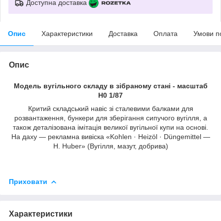
Доступна доставка
Опис
Характеристики
Доставка
Оплата
Умови п
Опис
Модель вугільного складу в зiбраному стані - масштаб
H0 1/87
Критий складський навіс зі сталевими балками для
розвантаження, бункери для зберігання сипучого вугілля, а
також деталізована імітація великої вугільної купи на основі.
На даху — рекламна вивіска «Kohlen · Heizöl · Düngemittel —
H. Huber» (Вугілля, мазут, добрива)
Приховати
Характеристики