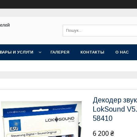
делей
ВАРЫ И УСЛУГИ
ГАЛЕРЕЯ
КОНТАКТЫ
О НАС
Декодер зву
LokSound V5
58410
6 200 ₴