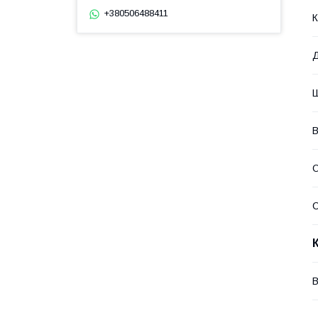
+380506488411
К
Д
Ш
В
О
В