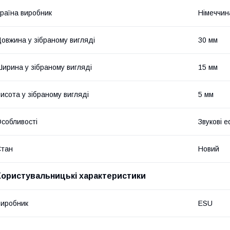
раїна виробник
Німеччин
овжина у зібраному вигляді
30 мм
ирина у зібраному вигляді
15 мм
исота у зібраному вигляді
5 мм
собливості
Звукові 
Стан
Новий
Користувальницькі характеристики
иробник
ESU