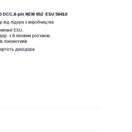
 DCC,8-pin NEM 652 ESU 58410
р від лідера з виробництва
омпанії ESU.
ер з 8-піновим роз'ємом,
ів локомотивів
вартість декодера