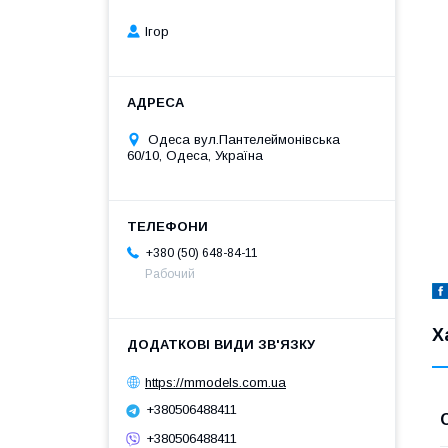
Ігор
Одеса вул.Пантелеймонівська
60/10, Одеса, Україна
+380 (50) 648-84-11
Рабочий
Х
https://mmodels.com.ua
+380506488411
+380506488411