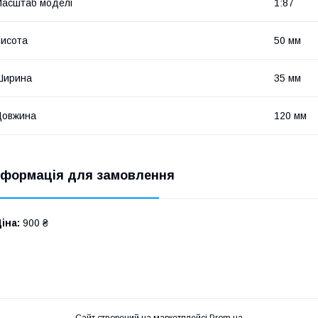
асштаб моделі
1:87
исота
50 мм
Ширина
35 мм
Довжина
120 мм
нформація для замовлення
іна:
900 ₴
Сайт створений на маркетплейсі
Prom.ua