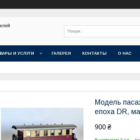
делей
ВАРЫ И УСЛУГИ
ГАЛЕРЕЯ
КОНТАКТЫ
О НАС
Модель пасаж
епоха DR, ма
900 ₴