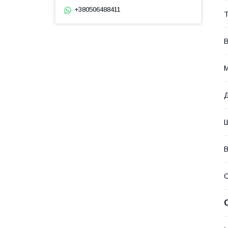
+380506488411
Т
В
М
Д
Ш
В