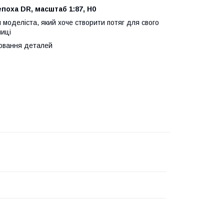
поха DR, масштаб 1:87, H0
я моделіста, який хоче створити потяг для свого
ниці
ювання деталей