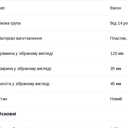
ип
Вагон
ікова група
Від 14 ро
атеріал виготовлення
Пластик,
овжина у зібраному вигляді
120 мм
ирина у зібраному вигляді
35 мм
исота у зібраному вигляді
45 мм
Стан
Новий
Основні