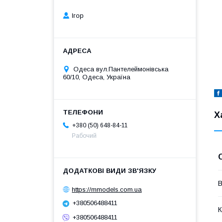
Ігор
Одеса вул.Пантелеймонівська
60/10, Одеса, Україна
Х
+380 (50) 648-84-11
Рабочий
В
https://mmodels.com.ua
+380506488411
К
+380506488411