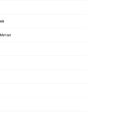
ків
 Метал