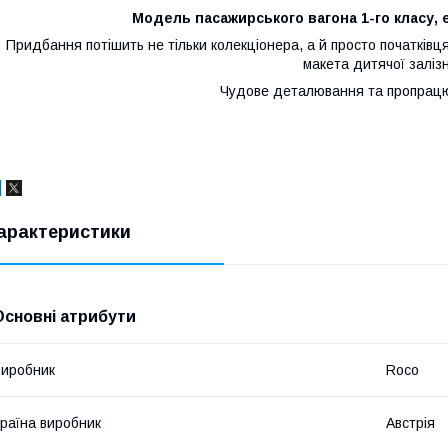
Модель пасажирського вагона 1-го класу, е
Придбання потішить не тільки колекціонера, а й просто початківц
макета дитячої заліз
Чудове деталювання та пропрац
арактеристики
Основні атрибути
иробник
Roco
раїна виробник
Австрія