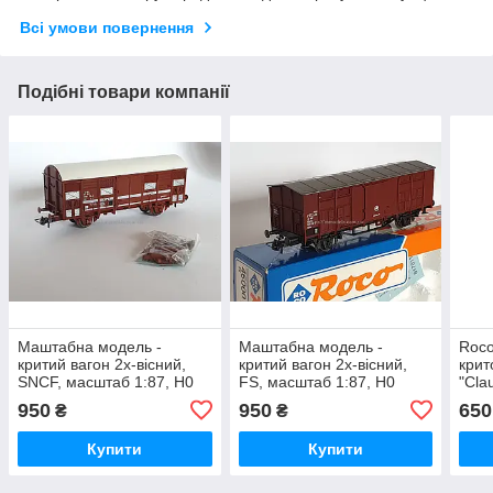
Всі умови повернення
Подібні товари компанії
Маштабна модель -
Маштабна модель -
Roco
критий вагон 2х-вiсний,
критий вагон 2х-вiсний,
крит
SNCF, масштаб 1:87, H0
FS, масштаб 1:87, H0
"Cla
H0, 
950
950
650
₴
₴
Купити
Купити