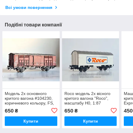
Всі умови повернення
Подібні товари компанії
Модель 2х основного
Roco модель 2х вiсного
Маш
критого вагона #104230,
критого вагона "Roco",
крит
коричневого кольору, FS,
масштабу H0, 1:87
Expr
масштаб H0, 1:87
масш
650
650
450
₴
₴
Купити
Купити