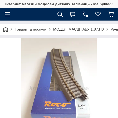
Інтернет магазин моделей дитячих залізниць - MelnykModel
Товари та послуги
МОДЕЛІ МАСШТАБУ 1:87.H0
Рел