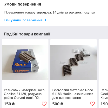
Умови повернення
Повернення товару впродовж 14 днів за рахунок покупця
Всі умови повернення
Подібні товари компанії
Рельсовий матеріал Roco
Рельсовий матеріал Roco
Рель
Geoline 61129, радіусна
61183 Набір наконечників
Geol
рейка Curved track R2,
для вирівнювання
Коме
7.5°., масштабу 1/87, Н0
довжини флексів,
рейк
150
500
190
₴
₴
масштабу 1/87,H0
°,ма