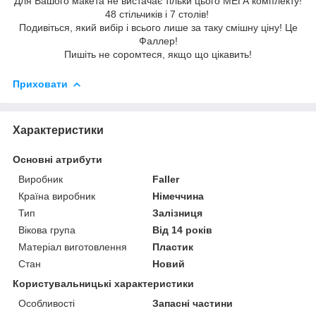
Для Вашого макета не вистачає тільки цього МЕГА комплекту!
48 стільчиків і 7 столів!
Подивіться, який вибір і всього лише за таку смішну ціну! Це
Фаллер!
Пишіть не соромтеся, якщо що цікавить!
Приховати
Характеристики
Основні атрибути
Виробник
Faller
Країна виробник
Німеччина
Тип
Залізниця
Вікова група
Від 14 років
Матеріал виготовлення
Пластик
Стан
Новий
Користувальницькі характеристики
Особливості
Запасні частини