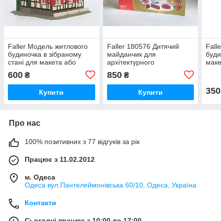
Faller Модель житлового
Faller 180576 Дитячий
Fall
будиночка в зібраному
майданчик для
буди
станi для макета або
архітектурного
маке
діарами для масштабу
моделювання макета,
масш
600
850
₴
₴
H0,1/87 і не тільки...
масштабу 1/87, H0
тільк
350
Купити
Купити
Про нас
100% позитивних з 77 відгуків за рік
Працює з 11.02.2012
м. Одеса
Одеса вул.Пантелеймонівська 60/10, Одеса, Україна
Контакти
Сьогодні працює з 10:00 до 17:00