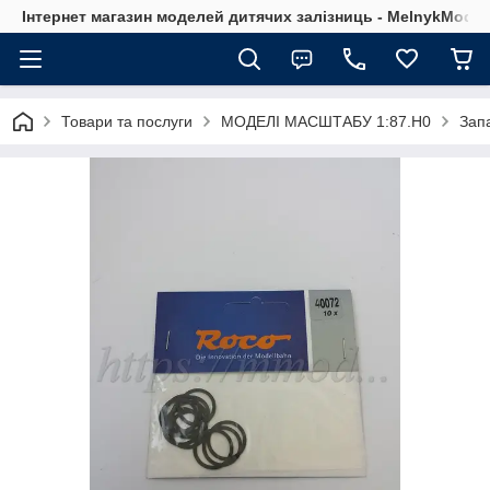
Інтернет магазин моделей дитячих залізниць - MelnykModel
Товари та послуги
МОДЕЛІ МАСШТАБУ 1:87.H0
Зап