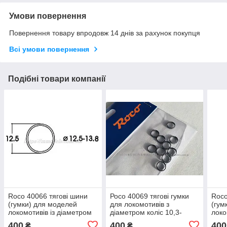
Умови повернення
Повернення товару впродовж 14 днів за рахунок покупця
Всі умови повернення
Подібні товари компанії
Roco 40066 тягові шини
Роco 40069 тягові гумки
Roco
(гумки) для моделей
для локомотивів з
(гум
локомотивів із діаметром
діаметром коліс 10,3-
локо
коліс 12.5-13.8 мм,
12,8 мм, масштаб 1:87 H0
колі
400
400
400
₴
₴