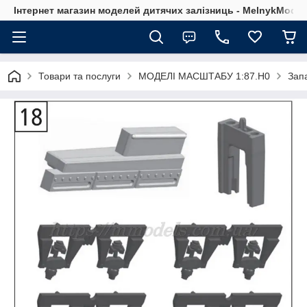
Інтернет магазин моделей дитячих залізниць - MelnykModel
Товари та послуги
МОДЕЛІ МАСШТАБУ 1:87.H0
Зап