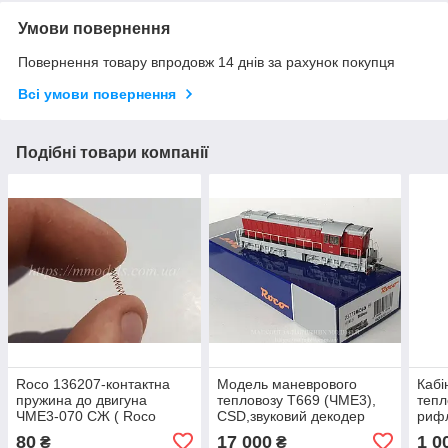
Умови повернення
Повернення товару впродовж 14 днів за рахунок покупця
Всі умови повернення
Подібні товари компанії
Roco 136207-контактна
Модель маневрового
Кабі
пружина до двигуна
тепловозу T669 (ЧМЕ3),
тепл
ЧМЕ3-070 СЖ ( Roco
CSD,звуковий декодер
риф
72785)діаметр 2.4
масштабу Н0 1:87 Roco
(мод
80
17 000
1 0
₴
₴
довжина 22.7, масштабу
73773
PTKi