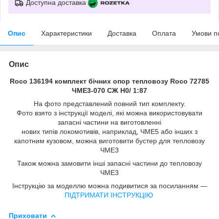
Доступна доставка
Опис
Характеристики
Доставка
Оплата
Умови п
Опис
Roco 136194 комплект бічних опор тепловозу Roco 72785
ЧМЕ3-070 СЖ Н0/ 1:87
На фото представлений повний тип комплекту.
Фото взято з інструкції моделі, які можна використовувати
запасні частини на виготовленні
нових типів локомотивів, наприклад, ЧМЕ5 або інших з
капотним кузовом, можна виготовити бустер для тепловозу
ЧМЕ3
Також можна замовити інші запасні частини до тепловозу
ЧМЕ3
Інструкцію за моделлю можна подивитися за посиланням —
ПІДТРИМАТИ ІНСТРУКЦІЮ
Приховати