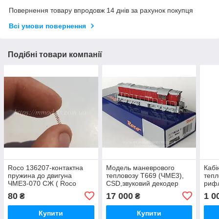
Повернення товару впродовж 14 днів за рахунок покупця
Всі умови повернення
Подібні товари компанії
Roco 136207-контактна
Модель маневрового
Кабі
пружина до двигуна
тепловозу T669 (ЧМЕ3),
тепл
ЧМЕ3-070 СЖ ( Roco
CSD,звуковий декодер
риф
72785)діаметр 2.4
масштабу Н0 1:87 Roco
(мод
80
17 000
1 0
₴
₴
довжина 22.7, масштабу
73773
PTKi
1:87
масш
Купити
Купити