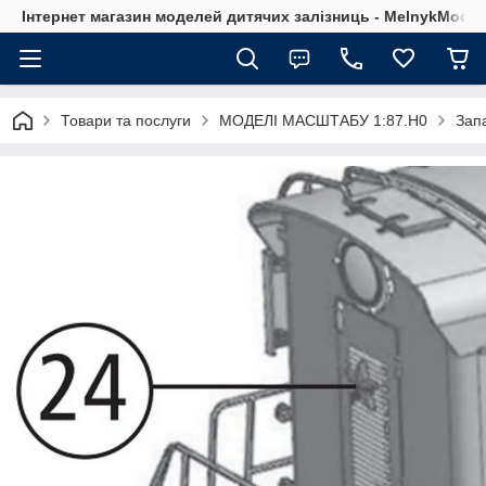
Інтернет магазин моделей дитячих залізниць - MelnykModel
Товари та послуги
МОДЕЛІ МАСШТАБУ 1:87.H0
Зап